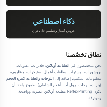
ذكاء اصطناعي
عروض أسعار وتصاميم خلال ثوانٍ
نطاق تخصّصنا
نحن متخصصون في
الطباعة أونلاين
: فلايرات، مطويات،
بروشورات، بوسترات، بطاقات أعمال، ستيكرات، مظاريف،
مطبوعات المكتب، إضافة إلى
اللوحات والطباعة كبيرة الحجم
(بنرات، لوحات، رول أب، أعلام الشاطئ). طموح واحد: أن
تكون ReflexPrinting مطبعة أونلاين عصرية وواضحة
وموثوقة.