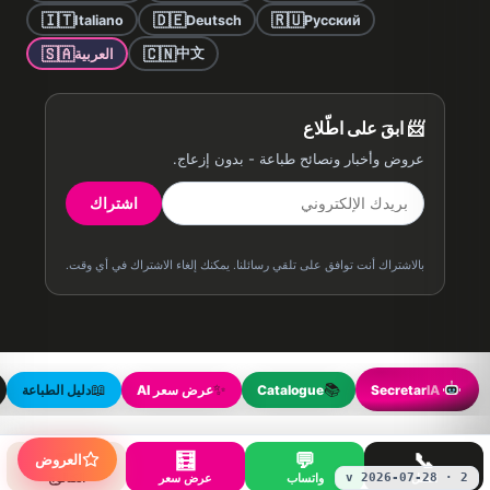
🇮🇹
🇩🇪
🇷🇺
Italiano
Deutsch
Русский
🇸🇦
🇨🇳
中文
العربية
📨 ابقَ على اطّلاع
عروض وأخبار ونصائح طباعة - بدون إزعاج.
اشتراك
بالاشتراك أنت توافق على تلقي رسائلنا. يمكنك إلغاء الاشتراك في أي وقت.
📖
✨
📚
IA
Secretar
Catalogue
عرض سعر AI
دليل الطباعة
🗂️
🧮
💬
📞
العروض
اتصل
واتساب
عرض سعر
الكتالوج
v 2026-07-28 · 2