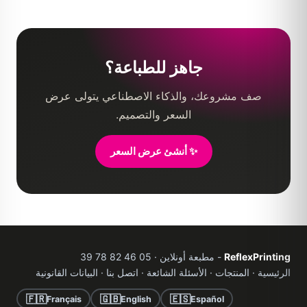
جاهز للطباعة؟
صف مشروعك، والذكاء الاصطناعي يتولى عرض
السعر والتصميم.
✨ أنشئ عرض السعر
ReflexPrinting
- مطبعة أونلاين · 05 46 82 78 39
الرئيسية
·
المنتجات
·
الأسئلة الشائعة
·
اتصل بنا
·
البيانات القانونية
🇫🇷
🇬🇧
🇪🇸
Français
English
Español