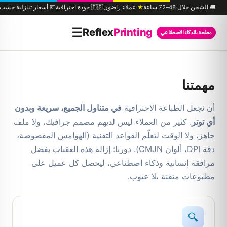
🚚 الشحن خلال 48–72 ساعة
★
عملاء راضون
🇫🇷 جودة احترافية
💶 أسعار تنازلية حسب 
☰
Reflex
Printing
مطبعة بالذكاء الاصطناعي
مهمتنا
أن نجعل الطباعة الاحترافية
في متناول الجميع، سريعة وبدون
أي توتر
. كثير من العملاء ليس لديهم مصمم جرافيك، ولا ملف
جاهز، ولا الوقت لتعلّم القواعد التقنية (الهوامش المقصوصة،
دقة DPI، ألوان CMJN). دورنا: إزالة هذه العقبات بفضل
مرافقة إنسانية وذكاء اصطناعي، ليحصل كل عميل على
مطبوعات متقنة بلا عيوب.
🔍