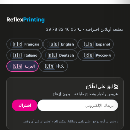
Reflex
Printing
مطبعة أونلاين احترافية - 📞 05 46 82 78 39
🇫🇷
🇬🇧
🇪🇸
Français
English
Español
🇮🇹
🇩🇪
🇷🇺
Italiano
Deutsch
Русский
🇸🇦
🇨🇳
中文
العربية
📨 ابقَ على اطّلاع
عروض وأخبار ونصائح طباعة - بدون إزعاج.
اشتراك
بالاشتراك أنت توافق على تلقي رسائلنا. يمكنك إلغاء الاشتراك في أي وقت.