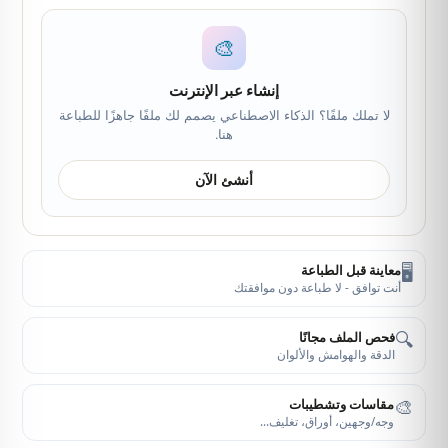
🎨
إنشاء عبر الإنترنت
لا تملك ملفًا؟ الذكاء الاصطناعي يصمم لك ملفًا جاهزًا للطباعة
هنا.
أنشئ الآن
🖥️
معاينة قبل الطباعة
أنت توافق - لا طباعة دون موافقتك
🔍
فحص الملف مجانًا
الدقة والهوامش والألوان
🎨
مقاسات وتشطيبات
وجه/وجهين، أوراق، تغليف…