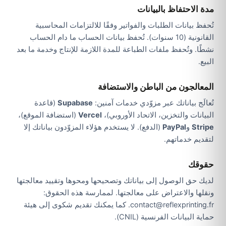
مدة الاحتفاظ بالبيانات
تُحفظ بيانات الطلبات والفواتير وفقًا للالتزامات المحاسبية
القانونية (10 سنوات). تُحفظ بيانات الحساب ما دام الحساب
نشطًا. وتُحفظ ملفات الطباعة للمدة اللازمة للإنتاج وخدمة ما بعد
البيع.
المعالجون من الباطن والاستضافة
تُعالَج بياناتك عبر مزوّدي خدمات آمنين:
Supabase
(قاعدة
البيانات والتخزين، الاتحاد الأوروبي)،
Vercel
(استضافة الموقع)،
Stripe
و
PayPal
(الدفع). لا يستخدم هؤلاء المزوّدون بياناتك إلا
لتقديم خدماتهم.
حقوقك
لديك حق الوصول إلى بياناتك وتصحيحها ومحوها وتقييد معالجتها
ونقلها والاعتراض على معالجتها. لممارسة هذه الحقوق:
contact@reflexprinting.fr. كما يمكنك تقديم شكوى إلى هيئة
حماية البيانات الفرنسية (CNIL).