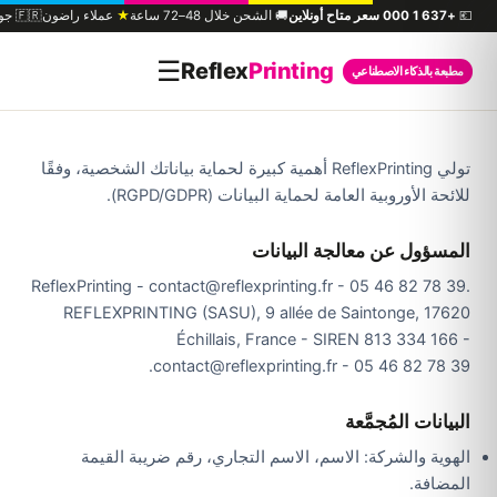
💶
+1 637 000 سعر متاح أونلاين
🚚 الشحن خلال 48–72 ساعة
★
عملاء راضون
🇫🇷 جودة احترافية
☰
Reflex
Printing
مطبعة بالذكاء الاصطناعي
تولي ReflexPrinting أهمية كبيرة لحماية بياناتك الشخصية، وفقًا
للائحة الأوروبية العامة لحماية البيانات (RGPD/GDPR).
المسؤول عن معالجة البيانات
ReflexPrinting - contact@reflexprinting.fr - 05 46 82 78 39.
REFLEXPRINTING (SASU), 9 allée de Saintonge, 17620
Échillais, France - SIREN 813 334 166 -
contact@reflexprinting.fr - 05 46 82 78 39.
البيانات المُجمَّعة
الهوية والشركة: الاسم، الاسم التجاري، رقم ضريبة القيمة
المضافة.