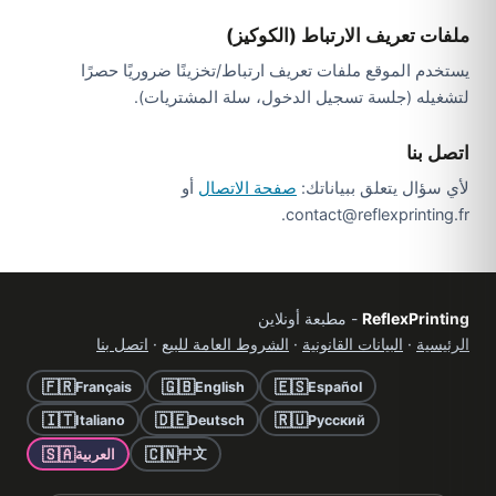
ملفات تعريف الارتباط (الكوكيز)
يستخدم الموقع ملفات تعريف ارتباط/تخزينًا ضروريًا حصرًا
لتشغيله (جلسة تسجيل الدخول، سلة المشتريات).
اتصل بنا
لأي سؤال يتعلق ببياناتك:
صفحة الاتصال
أو
contact@reflexprinting.fr.
ReflexPrinting
- مطبعة أونلاين
الرئيسية
·
البيانات القانونية
·
الشروط العامة للبيع
·
اتصل بنا
🇫🇷
🇬🇧
🇪🇸
Français
English
Español
🇮🇹
🇩🇪
🇷🇺
Italiano
Deutsch
Русский
🇸🇦
🇨🇳
中文
العربية