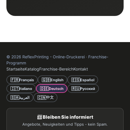
©
2026
ReflexPrinting - Online-Druckerei · Franchise-
Programm
Startseite
Katalog
Franchise-Bereich
Kontakt
🇫🇷
🇬🇧
🇪🇸
Français
English
Español
🇮🇹
🇩🇪
🇷🇺
Italiano
Deutsch
Русский
🇸🇦
🇨🇳
中文
العربية
📨 Bleiben Sie informiert
Angebote, Neuigkeiten und Tipps - kein Spam.