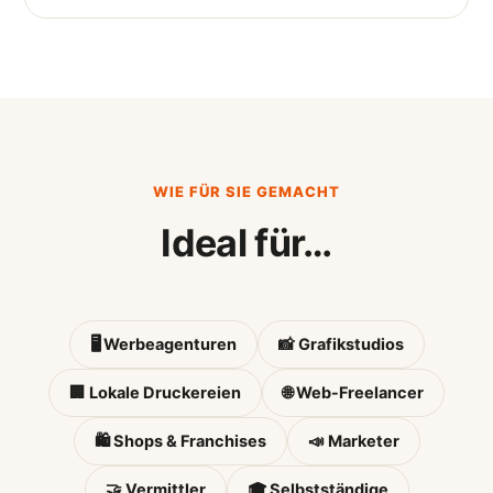
WIE FÜR SIE GEMACHT
Ideal für…
🖥️ Werbeagenturen
📸 Grafikstudios
🏢 Lokale Druckereien
🌐 Web-Freelancer
🛍️ Shops & Franchises
📣 Marketer
🤝 Vermittler
🎓 Selbstständige