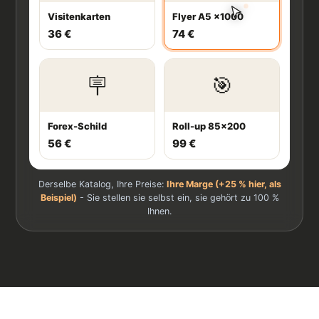
Visitenkarten
Flyer A5 ×1000
36 €
74 €
🪧
🎯
Forex-Schild
Roll-up 85×200
56 €
99 €
Derselbe Katalog, Ihre Preise:
Ihre Marge (+25 % hier, als
Beispiel)
- Sie stellen sie selbst ein, sie gehört zu 100 %
Ihnen.