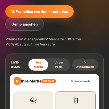
🚀 Franchise werden - kostenlos
Demo ansehen
✔
Keine Einstiegsgebühr
✔
Marge zu 100 % frei
✔
0 % Abzug auf Ihre Verkäufe
LIVE-
Ihre
Unser
⟳
DEMO
Marke
Preis
Wiederholen
Ihre Marke
V
🛒 Warenkorb
1
IHR SHOP
Kundenpreis 74 € ·
+15 € für Sie
📇
📄