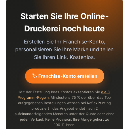
Starten Sie Ihre Online-
Druckerei noch heute
Erstellen Sie Ihr Franchise-Konto,
personalisieren Sie Ihre Marke und teilen
Sie Ihren Link. Kostenlos.
🏷️ Franchise-Konto erstellen
Mit der Erstellung Ihres Kontos akzeptieren Sie
die 3
Programm-Regeln
: Mindestens 75 % der über das Tool
aufgegebenen Bestellungen werden bei ReflexPrinting
produziert · das Angebot endet nach 2
aufeinanderfolgenden Monaten unter der Quote oder ohne
jeden Verkauf. Keine Provision: Ihre Marge gehört zu
100 % Ihnen.