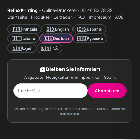
ReflexPrinting
- Online-Druckerei · 05 46 82 78 39
Startseite
·
Produkte
·
Leitfaden
·
FAQ
·
Impressum
·
AGB
🇫🇷
🇬🇧
🇪🇸
Français
English
Español
🇮🇹
🇩🇪
🇷🇺
Italiano
Deutsch
Русский
🇸🇦
🇨🇳
中文
العربية
📨 Bleiben Sie informiert
Angebote, Neuigkeiten und Tipps - kein Spam.
Abonnieren
Mit der Anmeldung stimmen Sie dem Erhalt unserer E-Mails zu. Jederzeit
abbestellbar.