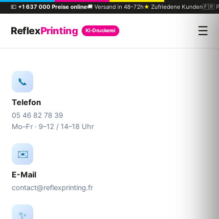
💶
+1 637 000 Preise online
🚚 Versand in 48–72h
★
Zufriedene Kunden
🇫🇷 P
☰
Reflex
Printing
KI-Druckerei
📞
Telefon
05 46 82 78 39
Mo–Fr · 9–12 / 14–18 Uhr
✉️
E-Mail
contact@reflexprinting.fr
✨