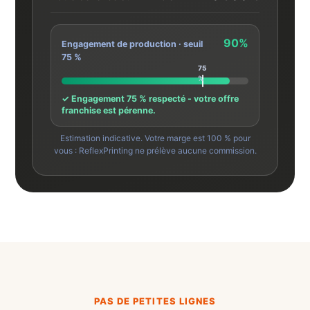
90%
Engagement de production · seuil
75 %
✓ Engagement 75 % respecté - votre offre
franchise est pérenne.
Estimation indicative. Votre marge est 100 % pour
vous : ReflexPrinting ne prélève aucune commission.
PAS DE PETITES LIGNES