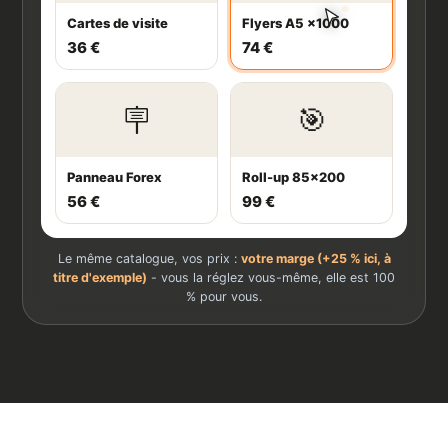
Cartes de visite
Flyers A5 ×1000
36 €
74 €
🪧
🎯
Panneau Forex
Roll-up 85×200
56 €
99 €
Le même catalogue, vos prix :
votre marge (+25 % ici, à
titre d'exemple)
- vous la réglez vous-même, elle est 100
% pour vous.