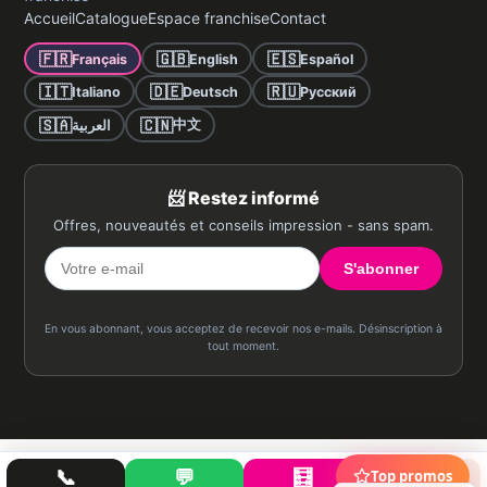
Accueil
Catalogue
Espace franchise
Contact
🇫🇷
🇬🇧
🇪🇸
Français
English
Español
🇮🇹
🇩🇪
🇷🇺
Italiano
Deutsch
Русский
🇸🇦
🇨🇳
中文
العربية
📨 Restez informé
Offres, nouveautés et conseils impression - sans spam.
S'abonner
En vous abonnant, vous acceptez de recevoir nos e-mails. Désinscription à
tout moment.
📞
💬
🧮
🗂️
Top promos