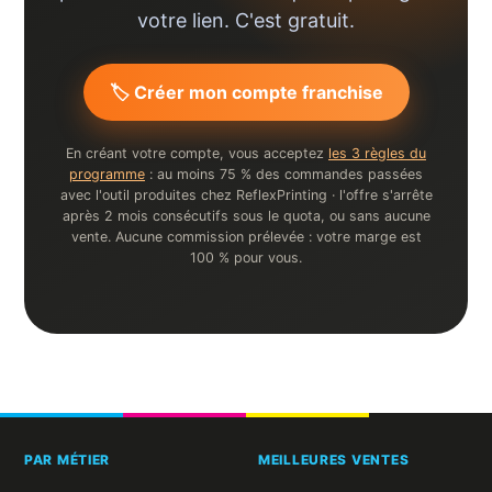
votre lien. C'est gratuit.
🏷️ Créer mon compte franchise
En créant votre compte, vous acceptez
les 3 règles du
programme
: au moins 75 % des commandes passées
avec l'outil produites chez ReflexPrinting · l'offre s'arrête
après 2 mois consécutifs sous le quota, ou sans aucune
vente. Aucune commission prélevée : votre marge est
100 % pour vous.
PAR MÉTIER
MEILLEURES VENTES