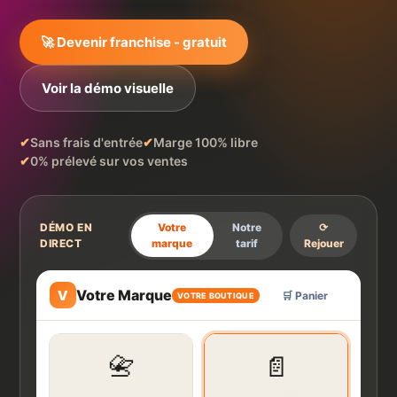
🚀 Devenir franchise - gratuit
Voir la démo visuelle
✔
Sans frais d'entrée
✔
Marge 100% libre
✔
0% prélevé sur vos ventes
DÉMO EN
Votre
Notre
⟳
DIRECT
marque
tarif
Rejouer
Votre Marque
V
🛒 Panier
1
VOTRE BOUTIQUE
Prix client 74 € ·
+15 € pour vous
📇
📄