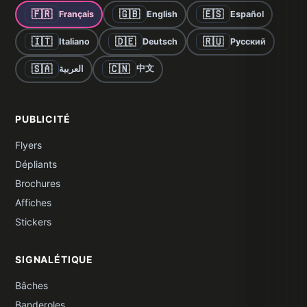
🇫🇷
🇬🇧
🇪🇸
Français
English
Español
🇮🇹
🇩🇪
🇷🇺
Italiano
Deutsch
Русский
🇸🇦
🇨🇳
中文
العربية
PUBLICITÉ
Flyers
Dépliants
Brochures
Affiches
Stickers
SIGNALÉTIQUE
Bâches
Banderoles