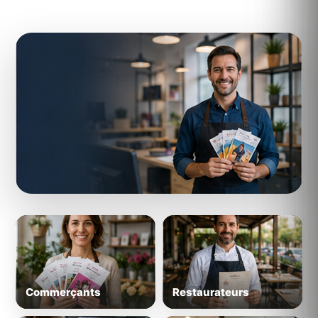
ILS IMPRIMENT AVEC REFLEXPRINTING
Une solution concrète pour des
professionnels réels
Derrière la technologie et l'IA, des pros qui font
tourner leur communication au quotidien.
Commerçants
Restaurateurs