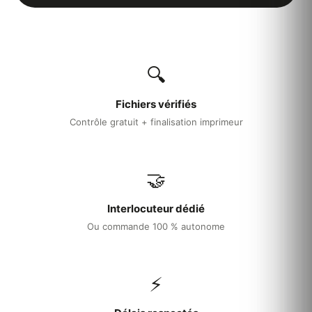
Maison Dubois
★
★ Cuisine gastronomique
PREMIUM
✓ Service sur mesure
🔍
Fichiers vérifiés
Contrôle gratuit + finalisation imprimeur
🤝
Interlocuteur dédié
Ou commande 100 % autonome
⚡