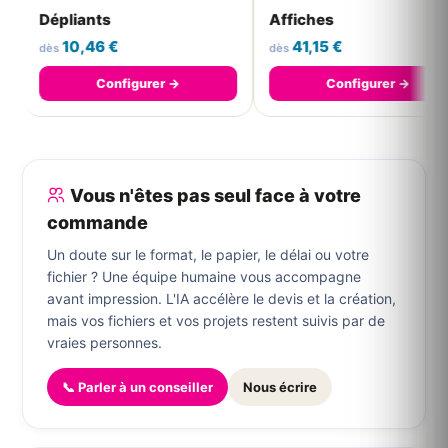
Affiches
Brochures
41,15 €
39,85 
dès
dès
igurer →
Configurer →
Con
Vous n'êtes pas seul face à votre
commande
Un doute sur le format, le papier, le délai ou votre
fichier ? Une équipe humaine vous accompagne
avant impression. L'IA accélère le devis et la création,
mais vos fichiers et vos projets restent suivis par de
vraies personnes.
📞 Parler à un conseiller
Nous écrire