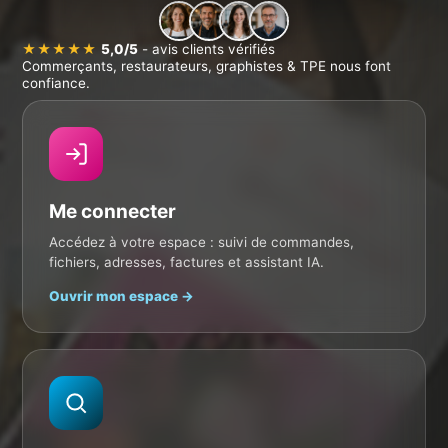
chaque commande
avant fabrication.
Fichiers vérifiés gratuitement, conseils d'experts,
livraison rapide. Des professionnels de tous secteurs
★★★★★
5,0/5
- avis clients vérifiés
Commerçants, restaurateurs, graphistes & TPE nous font
nous font confiance.
Voir les prix & commander
confiance.
Demander un devis
🚚 Commandé avant 12h → expédié sous 48–72h
🇫🇷 Imprimé en France
📞 05 46 82 78 39 · Lun–Ven 9h–18h
Me connecter
Accédez à votre espace : suivi de commandes,
✨ ASSISTANT IA
fichiers, adresses, factures et assistant IA.
Ouvrir mon espace →
Restaurant
Salon
Immobilier
Promo
✨ Composer mon offre →