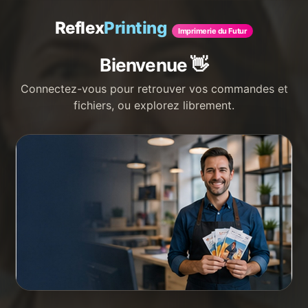
🚚 Expédié sous 48–72h
★
Clients satisfaits
🔒 Paiement sécurisé
📞
Reflex
Printing
Imprimerie du Futur
☰
Reflex
Printing
Imprimerie du Futur
Bienvenue 👋
Connectez-vous pour retrouver vos commandes et
fichiers, ou explorez librement.
✨ ReflexPrinting · L'imprimerie en ligne du futur
Imprimez vos supports pro
avec un vrai
accompagnement humain.
Flyers, cartes de visite, affiches, panneaux,
bâches, stickers…
Prix immédiat, fichier vérifié
gratuitement avant impression, livraison
suivie.
Et si vous n'avez pas de fichier, notre IA
crée votre visuel - notre équipe contrôle tout
Votre imprimeur en ligne, des humains derrière