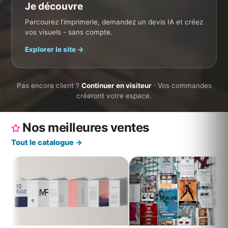
Je découvre
Parcourez l'imprimerie, demandez un devis IA et créez
vos visuels - sans compte.
10 ans
🇫🇷 France
Explorer le site →
expédition après validation
imprimé & livraison suivie
Gratuit
Humain
Pas encore client ?
Continuer en visiteur
· Vos commandes
contrôle de votre fichier + BAT
conseiller au 05 46 82 78 39
créeront votre espace.
Nos meilleures ventes
Tout le catalogue →