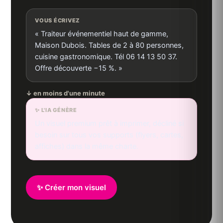
VOUS ÉCRIVEZ
« Traiteur événementiel haut de gamme,
Maison Dubois. Tables de 2 à 80 personnes,
cuisine gastronomique. Tél 06 14 13 50 37.
Offre découverte −15 %. »
↓ en moins d'une minute
✨ L'IA GÉNÈRE
Un visuel premium prêt à imprimer, décliné si
besoin sur tous vos supports (flyers, cartes,
affiches) dans la même charte.
✨ Créer mon visuel
MAISON
DUBOIS
OFFRE DÉCOUVERTE −15 %
Traiteur événementiel
📞 06 14 13 50 37
🍽️ Tables de 2 à 80 personnes