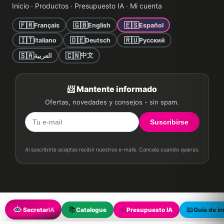
Inicio
·
Productos
·
Presupuesto IA
·
Mi cuenta
🇫🇷
🇬🇧
🇪🇸
Français
English
Español
🇮🇹
🇩🇪
🇷🇺
Italiano
Deutsch
Русский
🇸🇦
🇨🇳
中文
العربية
📨 Mantente informado
Ofertas, novedades y consejos - sin spam.
Suscribirse
Al suscribirte aceptas recibir nuestros e-mails. Cancela cuando quieras.
📚
✨
📖
Secretar
IA
Catalogue
Presupuesto IA
Guía de i