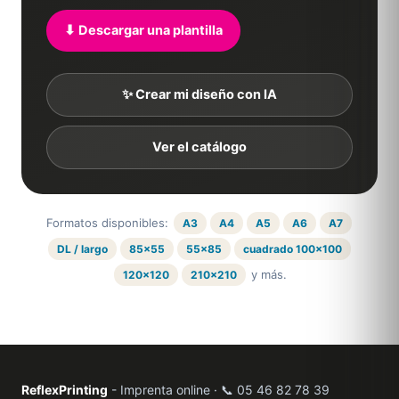
⬇ Descargar una plantilla
✨ Crear mi diseño con IA
Ver el catálogo
Formatos disponibles:
A3
A4
A5
A6
A7
DL / largo
85×55
55×85
cuadrado 100×100
y más.
120×120
210×210
ReflexPrinting
- Imprenta online · 📞 05 46 82 78 39