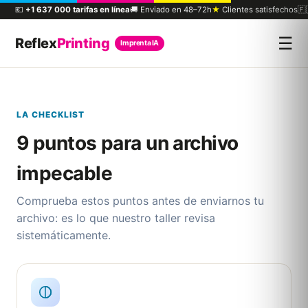
💶
+1 637 000 tarifas en línea
🚚 Enviado en 48–72h
★
Clientes satisfechos
🇫
☰
Reflex
Printing
Imprenta IA
LA CHECKLIST
9 puntos para un archivo
impecable
Comprueba estos puntos antes de enviarnos tu
archivo: es lo que nuestro taller revisa
sistemáticamente.