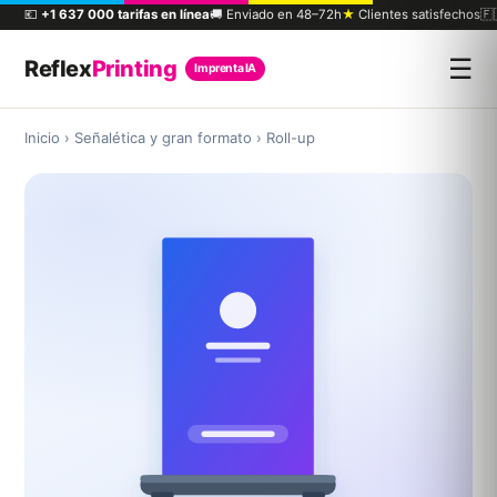
💶
+1 637 000 tarifas en línea
🚚 Enviado en 48–72h
★
Clientes satisfechos
🇫
☰
Reflex
Printing
Imprenta IA
Inicio
›
Señalética y gran formato
›
Roll-up