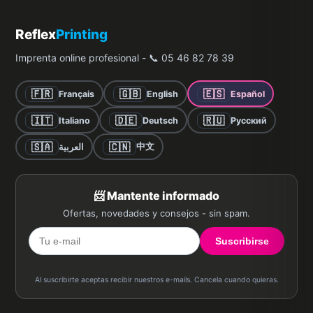
Reflex
Printing
Imprenta online profesional - 📞 05 46 82 78 39
🇫🇷
🇬🇧
🇪🇸
Français
English
Español
🇮🇹
🇩🇪
🇷🇺
Italiano
Deutsch
Русский
🇸🇦
🇨🇳
中文
العربية
📨 Mantente informado
Ofertas, novedades y consejos - sin spam.
Suscribirse
Al suscribirte aceptas recibir nuestros e-mails. Cancela cuando quieras.