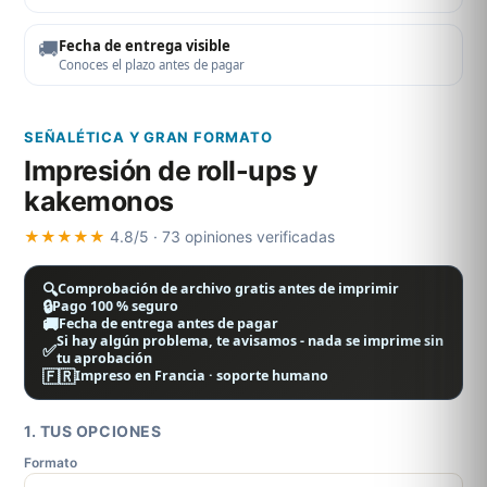
🚚
Fecha de entrega visible
Conoces el plazo antes de pagar
SEÑALÉTICA Y GRAN FORMATO
Impresión de roll-ups y
kakemonos
★★★★★
4.8/5 · 73 opiniones verificadas
🔍
Comprobación de archivo gratis antes de imprimir
🔒
Pago 100 % seguro
🚚
Fecha de entrega antes de pagar
Si hay algún problema, te avisamos - nada se imprime sin
✅
tu aprobación
🇫🇷
Impreso en Francia · soporte humano
1. TUS OPCIONES
Formato