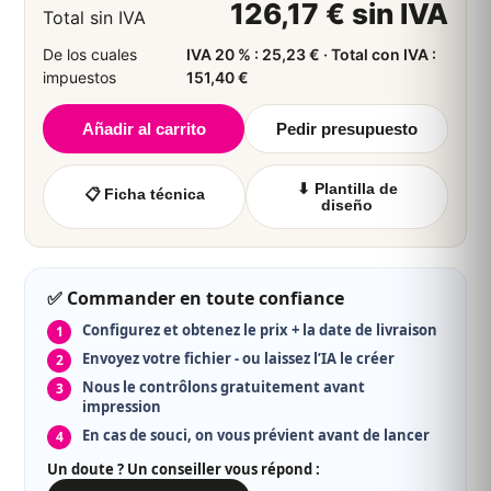
126,17 € sin IVA
📦 ≈ lun 17 agosto
256,67 € con IVA · 30,556 €/u sin IVA
Total sin IVA
De los cuales
IVA 20 % : 25,23 € · Total con IVA :
243,26 €
roll-up
sin IVA
8
impuestos
151,40 €
📦 ≈ lun 17 agosto
291,91 € con IVA · 30,407 €/u sin IVA
Añadir al carrito
Pedir presupuesto
▼ Voir plus de quantités
⬇ Plantilla de
📋 Ficha técnica
diseño
✅ Commander en toute confiance
Configurez et obtenez le prix + la date de livraison
Envoyez votre fichier - ou laissez l’IA le créer
Nous le contrôlons gratuitement avant
impression
En cas de souci, on vous prévient avant de lancer
Un doute ? Un conseiller vous répond :