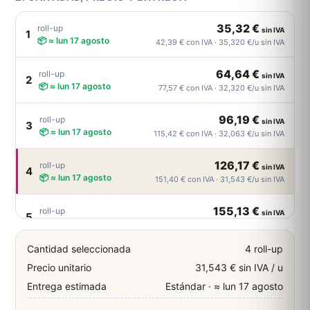
35,32 €
roll-up
sin IVA
1
📦 ≈ lun 17 agosto
42,39 € con IVA · 35,320 €/u sin IVA
64,64 €
roll-up
sin IVA
2
📦 ≈ lun 17 agosto
77,57 € con IVA · 32,320 €/u sin IVA
96,19 €
roll-up
sin IVA
3
📦 ≈ lun 17 agosto
115,42 € con IVA · 32,063 €/u sin IVA
126,17 €
roll-up
sin IVA
4
📦 ≈ lun 17 agosto
151,40 € con IVA · 31,543 €/u sin IVA
155,13 €
roll-up
sin IVA
5
📦 ≈ lun 17 agosto
186,16 € con IVA · 31,026 €/u sin IVA
Cantidad seleccionada
4 roll-up
184,51 €
roll-up
sin IVA
6
Precio unitario
31,543 € sin IVA / u
📦 ≈ lun 17 agosto
221,41 € con IVA · 30,752 €/u sin IVA
Entrega estimada
Estándar · ≈ lun 17 agosto
213,89 €
roll-up
sin IVA
7