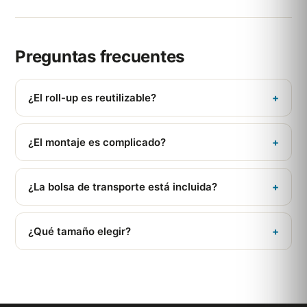
Preguntas frecuentes
¿El roll-up es reutilizable?
+
Sí, la estructura se conserva y la lona puede sustituirse.
¿El montaje es complicado?
+
No, se despliega en menos de un minuto, sin
herramientas.
¿La bolsa de transporte está incluida?
+
Sí, se incluye una bolsa de serie.
¿Qué tamaño elegir?
+
85x200 cm es el estándar; existen otros anchos según
el espacio.