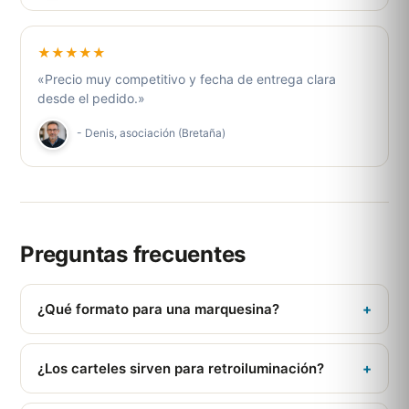
★★★★★
«Precio muy competitivo y fecha de entrega clara
desde el pedido.»
- Denis, asociación (Bretaña)
Preguntas frecuentes
¿Qué formato para una marquesina?
+
El estándar es 120x176 cm; te facilitamos una plantilla
para preparar tu archivo de impresión.
¿Los carteles sirven para retroiluminación?
+
Sí, el papel elegido es válido tanto para cartelería