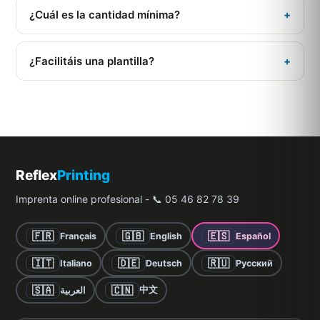
clásica como retroiluminada.
¿Cuál es la cantidad mínima?
+
A partir de 50 unidades, con precio por volumen.
¿Facilitáis una plantilla?
+
Sí, hay disponible una plantilla con las dimensiones y los
márgenes correctos.
Reflex
Printing
Imprenta online profesional - 📞 05 46 82 78 39
🇫🇷
🇬🇧
🇪🇸
Français
English
Español
🇮🇹
🇩🇪
🇷🇺
Italiano
Deutsch
Русский
🇸🇦
🇨🇳
中文
العربية