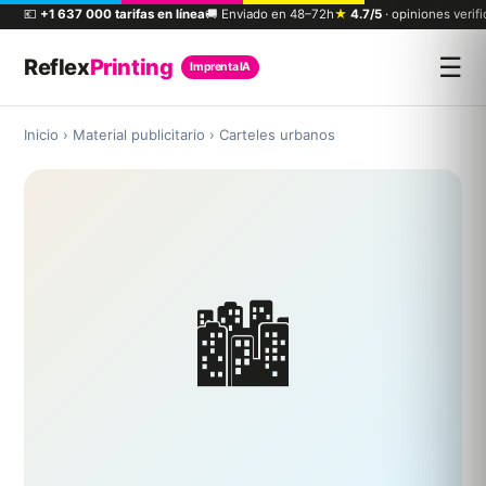
💶
+1 637 000 tarifas en línea
🚚 Enviado en 48–72h
★
4.7/5
· opiniones verif
☰
Reflex
Printing
Imprenta IA
Inicio
›
Material publicitario
›
Carteles urbanos
🏙️