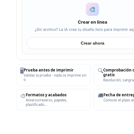
🎨
Crear en línea
¿Sin archivo? La IA crea tu diseño listo para imprimir a
Crear ahora
🖥️
🔍
Prueba antes de imprimir
Comprobación d
gratis
Validas la prueba - nada se imprime sin
ti
Resolución, sangra
🎨
🚚
Formatos y acabados
Fecha de entreg
Anverso/reverso, papeles,
Conoces el plazo a
plastificado…