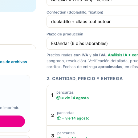
Confection (dobladillo, fixation)
Plazo de producción
Precios reales
con IVA
y
sin IVA
.
Análisis IA + con
sangrado, resolución). Verificación detallada, prue
tos de archivos
carrito». Fechas de entrega
aproximadas
, en día
2. CANTIDAD, PRECIO Y ENTREGA
pancartas
1
📦 ≈ vie 14 agosto
e imprimir.
pancartas
2
📦 ≈ vie 14 agosto
pancartas
3