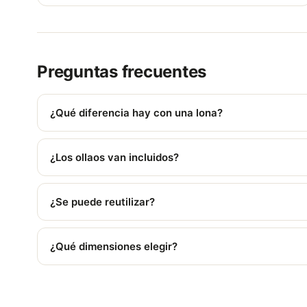
Preguntas frecuentes
¿Qué diferencia hay con una lona?
La pancarta es un formato alargado pensado para un mens
¿Los ollaos van incluidos?
Sí, colocados a intervalos regulares para una fijación fácil
¿Se puede reutilizar?
Sí, el PVC resistente permite varias instalaciones, tanto e
¿Qué dimensiones elegir?
Adapta la longitud al soporte; 300x80 cm es un formato 