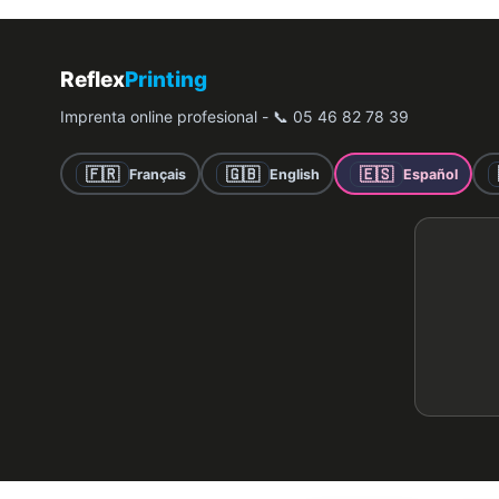
Reflex
Printing
Imprenta online profesional - 📞 05 46 82 78 39
🇫🇷
🇬🇧
🇪🇸
Français
English
Español