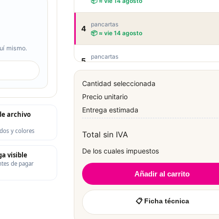
📦 ≈ vie 14 agosto
pancartas
4
📦 ≈ vie 14 agosto
quí mismo.
pancartas
5
📦 ≈ vie 14 agosto
Cantidad seleccionada
pancartas
6
Precio unitario
📦 ≈ vie 14 agosto
Entrega estimada
e archivo
pancartas
7
📦 ≈ vie 14 agosto
dos y colores
Total sin IVA
De los cuales impuestos
pancartas
a visible
8
📦 ≈ vie 14 agosto
ntes de pagar
Añadir al carrito
▼ Vo
📋 Ficha técnica