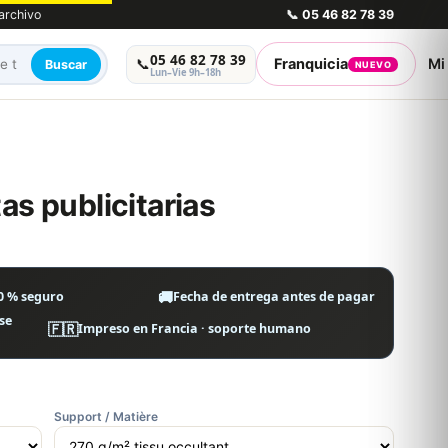
 archivo
📞
05 46 82 78 39
05 46 82 78 39
📞
Franquicia
Mi
Buscar
NUEVO
Lun–Vie 9h–18h
as publicitarias
🚚
0 % seguro
Fecha de entrega antes de pagar
se
🇫🇷
Impreso en Francia · soporte humano
Support / Matière