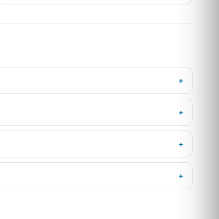
+
+
+
+