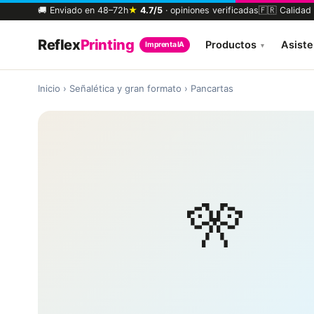
🚚 Enviado en 48–72h
★
4.7/5
· opiniones verificadas
🇫🇷 Calidad 
Reflex
Printing
Productos
Asiste
Imprenta IA
▾
Inicio
›
Señalética y gran formato
›
Pancartas
🎌