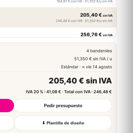
184,87 € con IVA · 51,350 €/u sin IVA
205,40 €
sin IVA
246,48 € con IVA · 51,350 €/u sin IVA
256,76 €
sin IVA
308,11 € con IVA · 51,352 €/u sin IVA
4 banderoles
308,11 €
sin IVA
51,350 € sin IVA / u
369,73 € con IVA · 51,352 €/u sin IVA
Estándar · ≈ vie 14 agosto
359,46 €
sin IVA
205,40 € sin IVA
431,35 € con IVA · 51,351 €/u sin IVA
IVA 20 % : 41,08 € · Total con IVA : 246,48 €
410,82 €
sin IVA
492,98 € con IVA · 51,352 €/u sin IVA
Pedir presupuesto
ir plus de quantités
⬇ Plantilla de diseño