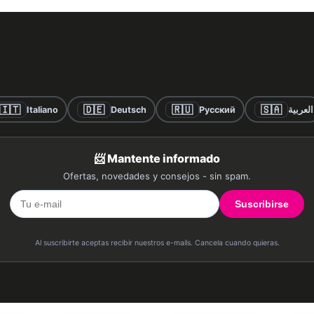
🇮🇹
🇩🇪
🇷🇺
🇸🇦
Italiano
Deutsch
Русский
العربية
📨 Mantente informado
Ofertas, novedades y consejos - sin spam.
Suscribirse
Al suscribirte aceptas recibir nuestros e-mails. Cancela cuando quieras.