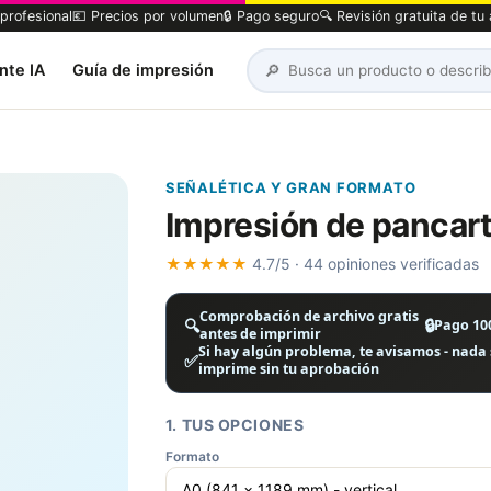
profesional
💶 Precios por volumen
🔒 Pago seguro
🔍 Revisión gratuita de tu
🔎
nte IA
Guía de impresión
SEÑALÉTICA Y GRAN FORMATO
Impresión de pancart
★★★★★
4.7/5 · 44 opiniones verificadas
Comprobación de archivo gratis
🔍
🔒
Pago 10
antes de imprimir
Si hay algún problema, te avisamos - nada 
✅
imprime sin tu aprobación
1. TUS OPCIONES
Formato