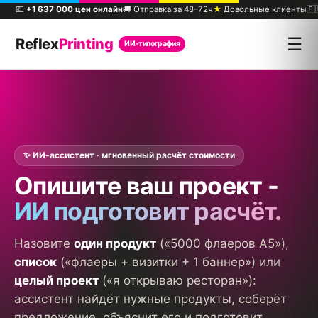
💶
+1 637 000 цен онлайн
🚚 Отправка за 48–72ч
★
Довольные клиенты
🇫
☰
Reflex
Printing
ИИ-типография
✨ ИИ-ассистент · мгновенный расчёт стоимости
Опишите ваш проект -
ИИ подготовит расчёт.
Назовите
один продукт
(«5000 флаеров A5»),
список
(«флаеры + визитки + 1 баннер») или
целый проект
(«я открываю ресторан»):
ассистент найдёт нужные продукты, соберёт
предложение, объяснит его и подготовит