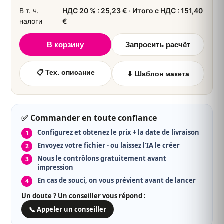
В т. ч.
НДС 20 % : 25,23 € · Итого с НДС : 151,40
243,26 €
roll-up
без НДС
8
налоги
€
📦 ≈ пн 17 августа
291,91 € с НДС · 30,407 €/u без НДС
В корзину
Запросить расчёт
▼ Voir plus de quantités
📋 Тех. описание
⬇ Шаблон макета
✅ Commander en toute confiance
Configurez et obtenez le prix + la date de livraison
Envoyez votre fichier - ou laissez l’IA le créer
Nous le contrôlons gratuitement avant
impression
En cas de souci, on vous prévient avant de lancer
Un doute ? Un conseiller vous répond :
📞 Appeler un conseiller