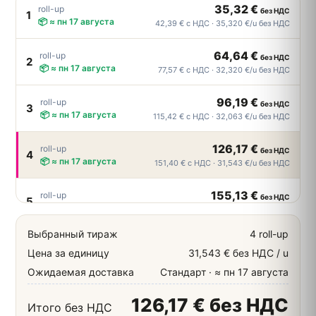
35,32 €
roll-up
без НДС
1
📦 ≈ пн 17 августа
42,39 € с НДС · 35,320 €/u без НДС
64,64 €
roll-up
без НДС
2
📦 ≈ пн 17 августа
77,57 € с НДС · 32,320 €/u без НДС
96,19 €
roll-up
без НДС
3
📦 ≈ пн 17 августа
115,42 € с НДС · 32,063 €/u без НДС
126,17 €
roll-up
без НДС
4
📦 ≈ пн 17 августа
151,40 € с НДС · 31,543 €/u без НДС
155,13 €
roll-up
без НДС
5
📦 ≈ пн 17 августа
186,16 € с НДС · 31,026 €/u без НДС
Выбранный тираж
4 roll-up
184,51 €
roll-up
без НДС
6
Цена за единицу
31,543 € без НДС / u
📦 ≈ пн 17 августа
221,41 € с НДС · 30,752 €/u без НДС
Ожидаемая доставка
Стандарт · ≈ пн 17 августа
213,89 €
roll-up
без НДС
7
126,17 € без НДС
📦 ≈ пн 17 августа
256,67 € с НДС · 30,556 €/u без НДС
Итого без НДС