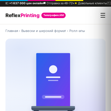
💶
+1 637 000 цен онлайн
🚚 Отправка за 48–72ч
★
Довольные клиенты
🇫
☰
Reflex
Printing
Типография с ИИ
Главная
›
Вывески и широкий формат
›
Ролл-апы