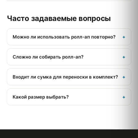
Часто задаваемые вопросы
Можно ли использовать ролл-ап повторно?
+
Да: конструкция служит долго, а полотно при
необходимости заменяется.
Сложно ли собирать ролл-ап?
+
Нет, стенд разворачивается меньше чем за минуту,
без инструментов.
Входит ли сумка для переноски в комплект?
+
Да, сумка поставляется в комплекте.
Какой размер выбрать?
+
85×200 см - стандарт; под ваше пространство есть
и другие ширины.