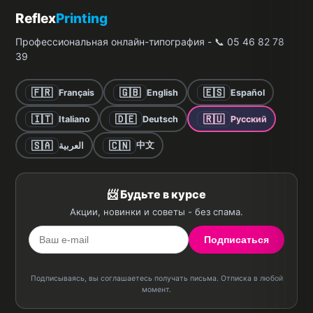
Reflex
Printing
Профессиональная онлайн-типография - 📞 05 46 82 78
39
🇫🇷
🇬🇧
🇪🇸
Français
English
Español
🇮🇹
🇩🇪
🇷🇺
Italiano
Deutsch
Русский
🇸🇦
🇨🇳
中文
العربية
📨 Будьте в курсе
Акции, новинки и советы - без спама.
Подписаться
Подписываясь, вы соглашаетесь получать письма. Отписка в любой
момент.