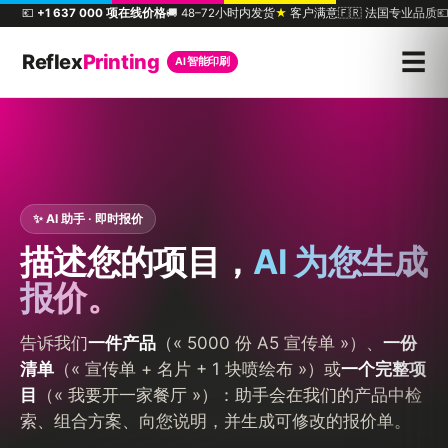
💶
+1 637 000 项在线价格
🚚 48–72小时内发货
★
客户满意
🇫🇷 法国专业品质

☰
Reflex
Printing
AI 智能印刷
✨ AI 助手 · 即时报价
描述您的项目，
AI 为您生成
报价。
告诉我们
一件产品
（« 5000 份 A5 宣传单 »）、
一份
清单
（« 宣传单 + 名片 + 1 块喷绘布 »）或
一个完整项
目
（« 我要开一家餐厅 »）：助手会在我们的产品中检
索、组合方案、向您说明，并生成可修改的报价单。