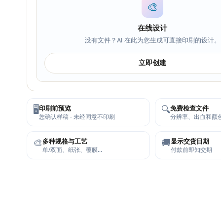
🎨
在线设计
没有文件？AI 在此为您生成可直接印刷的设计。
立即创建
🖥️
🔍
印刷前预览
免费检查文件
您确认样稿 - 未经同意不印刷
分辨率、出血和颜
🎨
🚚
多种规格与工艺
显示交货日期
单/双面、纸张、覆膜…
付款前即知交期