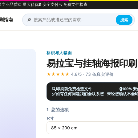
法国专业品质
💶 量大价优
🔒 安全支付
🔍 免费文件检查
🔎
刷指南
搜索
标识与大幅面
易拉宝与挂轴海报印刷
★★★★★
4.8/5 · 73 条真实评价
🔍
🔒
印刷前免费检查文件
100% 
✅
如有任何问题我们会联系您 - 未经您确认不会
1. 您的选项
尺寸