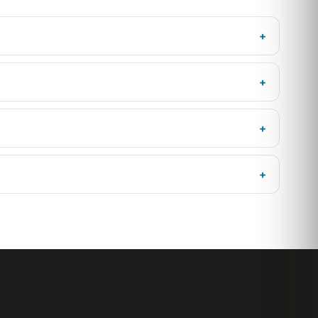
+
+
+
+