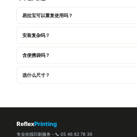
易拉宝可以重复使用吗？
可以，支架可长期保留，画面可单独更换。
安装复杂吗？
不复杂，1 分钟内即可展开，无需任何工具。
含便携袋吗？
含，每台均标配便携袋。
选什么尺寸？
85x200 cm 是标准尺寸；也有其他宽度，可按场地空间选
Reflex
Printing
专业在线印刷服务 - 📞 05 46 82 78 39