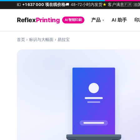
💶
+1 637 000 项在线价格
🚚 48–72小时内发货
★
客户满意
🇫🇷 
Reflex
Printing
产品
AI 助手
印
AI 智能印刷
▾
首页
›
标识与大幅面
›
易拉宝