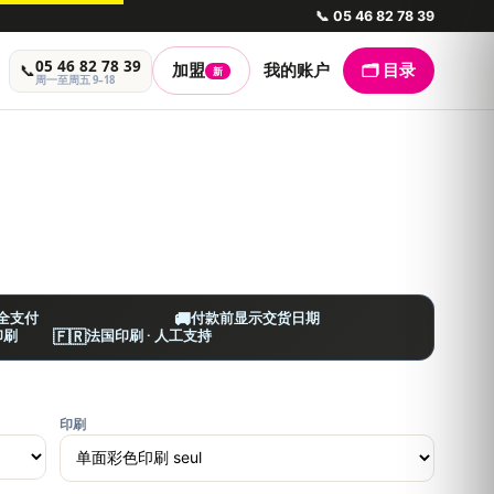
📞
05 46 82 78 39
05 46 82 78 39
📞
加盟
我的账户
🗂️ 目录
新
周一至周五 9–18
🚚
安全支付
付款前显示交货日期
🇫🇷
印刷
法国印刷 · 人工支持
印刷