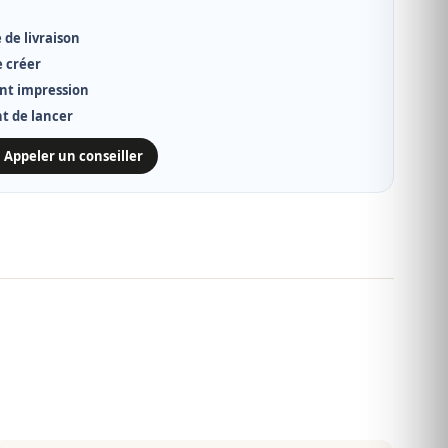
 de livraison
e créer
nt impression
nt de lancer
 Appeler un conseiller