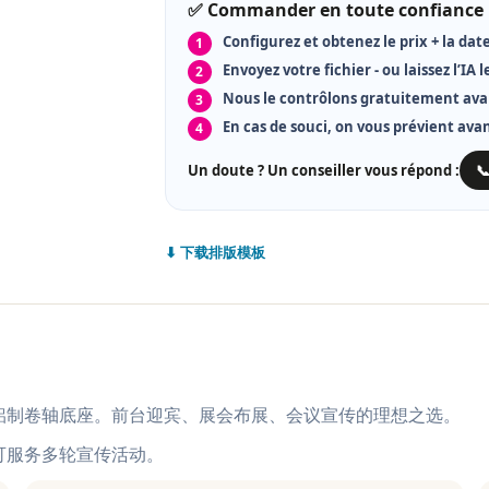
✅ Commander en toute confiance
Configurez et obtenez le prix + la date
Envoyez votre fichier - ou laissez l’IA l
Nous le contrôlons gratuitement ava
En cas de souci, on vous prévient ava
Un doute ? Un conseiller vous répond :

⬇ 下载排版模板
铝制卷轴底座。前台迎宾、展会布展、会议宣传的理想之选。
可服务多轮宣传活动。