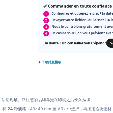
✅ Commander en toute confiance
Configurez et obtenez le prix + la date
Envoyez votre fichier - ou laissez l’IA l
Nous le contrôlons gratuitement ava
En cas de souci, on vous prévient ava
Un doute ? Un conseiller vous répond :

⬇ 下载排版模板
、活动现场。它让您的品牌曝光在印刷之后长久延续。
）和
24 种规格
（40×40 mm 至 A3）中选择，再按用途挑选材