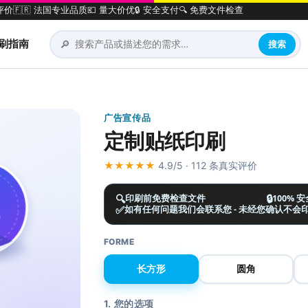
评价
🇫🇷 法国专业品质
💶 量大价优
🔒 安全支付
🔍 免费文件检查
🔎
刷指南
搜索
广告宣传品
定制贴纸印刷
★★★★★
4.9/5 · 112 条真实评价
🔍
🔒
印刷前免费检查文件
100% 
✅
如有任何问题我们会联系您 - 未经您确认不会
FORME
长方形
圆角
1. 您的选项