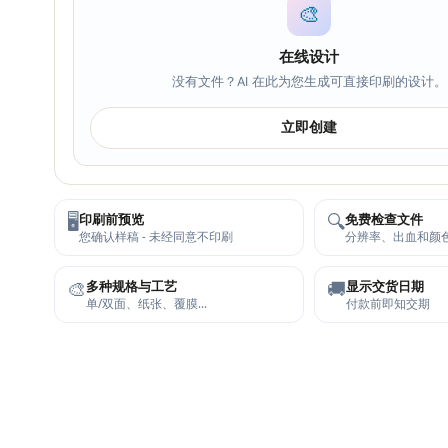
🎨
在线设计
没有文件？AI 在此为您生成可直接印刷的设计。
立即创建
🖥️
🔍
印刷前预览
免费检查文件
您确认样稿 - 未经同意不印刷
分辨率、出血和颜
🎨
🚚
多种规格与工艺
显示交货日期
单/双面、纸张、覆膜…
付款前即知交期