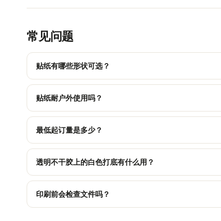
常见问题
贴纸有哪些形状可选？
五种形状可选：长方形、圆角、正方形、圆形和椭圆形，24 种
贴纸耐户外使用吗？
耐用：哑光、亮光、透明、纯素胶和环保可移除不干胶均为
最低起订量是多少？
250 张起订，单价大幅递减，最多 10 000 张。
透明不干胶上的白色打底有什么用？
在透明材料上，画面下方印一层白色（整个表面或仅印刷区
印刷前会检查文件吗？
会：即时 AI 分析（尺寸、3 mm 出血位、300 dpi 