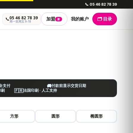
📞
05 46 82 78 39
05 46 82 78 39
📞
加盟
我的账户
🗂️ 目录
新
周一至周五 9–18
🚚
安全支付
付款前显示交货日期
🇫🇷
印刷
法国印刷 · 人工支持
方形
圆形
椭圆形