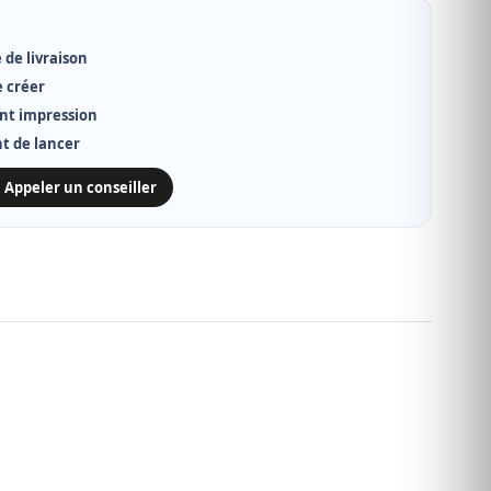
 de livraison
e créer
nt impression
nt de lancer
 Appeler un conseiller