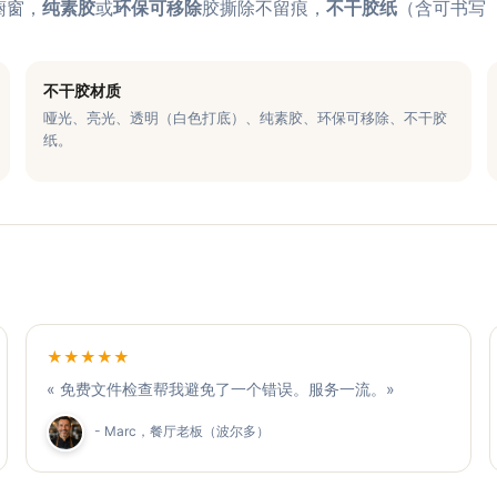
橱窗，
纯素胶
或
环保可移除
胶撕除不留痕，
不干胶纸
（含可书写
。
不干胶材质
哑光、亮光、透明（白色打底）、纯素胶、环保可移除、不干胶
纸。
★★★★★
« 免费文件检查帮我避免了一个错误。服务一流。»
- Marc，餐厅老板（波尔多）