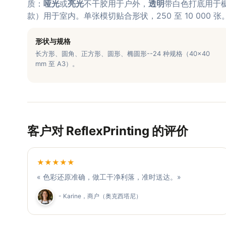
质：
哑光
或
亮光
不干胶用于户外，
透明
带白色打底用于
款）用于室内。单张模切贴合形状，250 至 10 000 张
形状与规格
长方形、圆角、正方形、圆形、椭圆形--24 种规格（40×40
mm 至 A3）。
客户对 ReflexPrinting 的评价
★★★★★
« 色彩还原准确，做工干净利落，准时送达。»
- Karine，商户（奥克西塔尼）