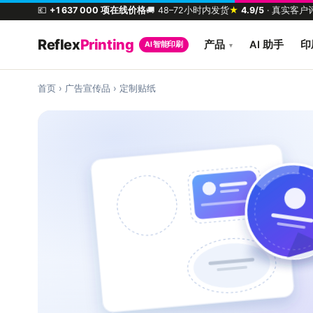
💶
+1 637 000 项在线价格
🚚 48–72小时内发货
★
4.9/5
· 真实客户
Reflex
Printing
产品
AI 助手
印
AI 智能印刷
▾
首页
›
广告宣传品
›
定制贴纸