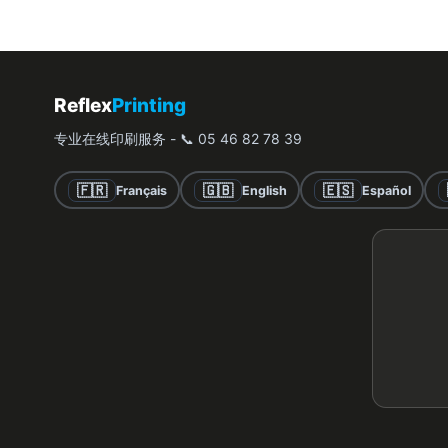
Reflex
Printing
专业在线印刷服务 - 📞 05 46 82 78 39
🇫🇷
🇬🇧
🇪🇸
Français
English
Español