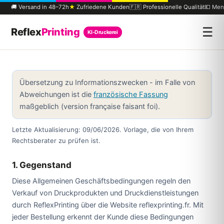
🚚 Versand in 48–72h
★
Zufriedene Kunden
🇫🇷 Professionelle Qualität
💶 Men
☰
Reflex
Printing
KI-Druckerei
Übersetzung zu Informationszwecken - im Falle von
Abweichungen ist die
französische Fassung
maßgeblich (version française faisant foi).
Letzte Aktualisierung: 09/06/2026. Vorlage, die von Ihrem
Rechtsberater zu prüfen ist.
1. Gegenstand
Diese Allgemeinen Geschäftsbedingungen regeln den
Verkauf von Druckprodukten und Druckdienstleistungen
durch ReflexPrinting über die Website reflexprinting.fr. Mit
jeder Bestellung erkennt der Kunde diese Bedingungen