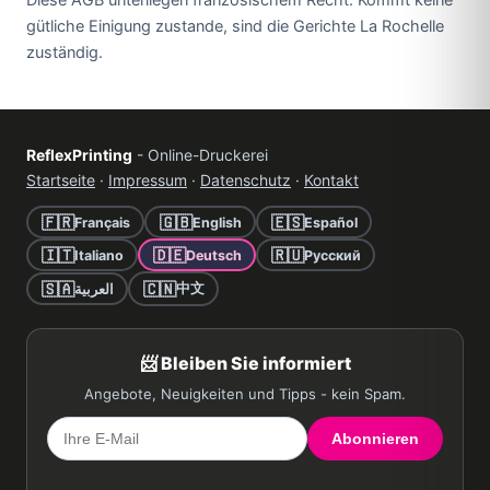
Diese AGB unterliegen französischem Recht. Kommt keine
gütliche Einigung zustande, sind die Gerichte La Rochelle
zuständig.
ReflexPrinting
- Online-Druckerei
Startseite
·
Impressum
·
Datenschutz
·
Kontakt
🇫🇷
🇬🇧
🇪🇸
Français
English
Español
🇮🇹
🇩🇪
🇷🇺
Italiano
Deutsch
Русский
🇸🇦
🇨🇳
中文
العربية
📨 Bleiben Sie informiert
Angebote, Neuigkeiten und Tipps - kein Spam.
Abonnieren