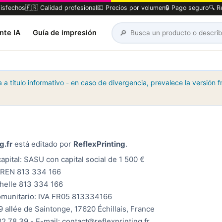
tisfechos
🇫🇷 Calidad profesional
💶 Precios por volumen
🔒 Pago seguro
🔍 R
🔎
nte IA
Guía de impresión
 a título informativo - en caso de divergencia, prevalece la versión 
g.fr
está editado por
ReflexPrinting
.
capital: SASU con capital social de 1 500 €
SIREN 813 334 166
helle 813 334 166
comunitario: IVA FR05 813334166
 9 allée de Saintonge, 17620 Échillais, France
2 78 39 - E-mail: contact@reflexprinting.fr