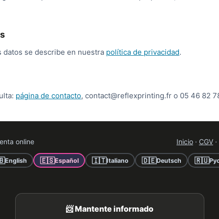
es
os datos se describe en nuestra
política de privacidad
.
ulta:
página de contacto
, contact@reflexprinting.fr o 05 46 82 7
enta online
Inicio
·
CGV
·
🇧
🇪🇸
🇮🇹
🇩🇪
🇷🇺
English
Español
Italiano
Deutsch
Ру
📨 Mantente informado