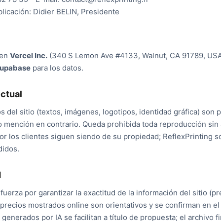
blicación: Didier BELIN, Presidente
 en
Vercel Inc.
(340 S Lemon Ave #4133, Walnut, CA 91789, USA)
upabase
para los datos.
ectual
 del sitio (textos, imágenes, logotipos, identidad gráfica) son
vo mención en contrario. Queda prohibida toda reproducción sin 
r los clientes siguen siendo de su propiedad; ReflexPrinting sol
didos.
d
fuerza por garantizar la exactitud de la información del sitio (pr
 precios mostrados online son orientativos y se confirman en e
generados por IA se facilitan a título de propuesta; el archivo fi