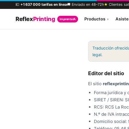
💶
+1 637 000 tarifas en línea
🚚 Enviado en 48–72h
★
Clientes sa
Reflex
Printing
Productos
Asiste
Imprenta IA
▾
Traducción ofrecida
legal.
Editor del sitio
El sitio
reflexprintin
Forma jurídica y 
SIRET / SIREN: 
RCS: RCS La Roc
N.º de IVA intra
Domicilio social:
Teléfono: 05 46 8