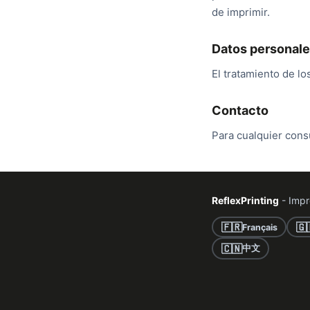
de imprimir.
Datos personal
El tratamiento de l
Contacto
Para cualquier cons
ReflexPrinting
- Impr
🇫🇷
🇬
Français
🇨🇳
中文