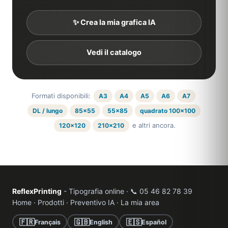
✨ Crea la mia grafica IA
Vedi il catalogo
Formati disponibili:
A3
A4
A5
A6
A7
DL / lungo
85×55
55×85
quadrato 100×100
e altri ancora.
120×120
210×210
ReflexPrinting
- Tipografia online · 📞 05 46 82 78 39
Home
·
Prodotti
·
Preventivo IA
·
La mia area
🇫🇷
🇬🇧
🇪🇸
Français
English
Español