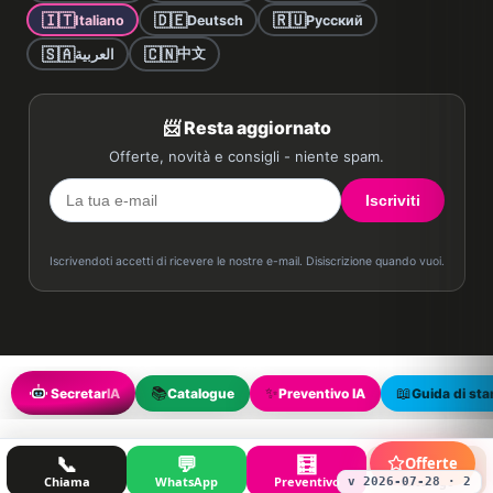
🇮🇹
🇩🇪
🇷🇺
Italiano
Deutsch
Русский
🇸🇦
🇨🇳
中文
العربية
📨 Resta aggiornato
Offerte, novità e consigli - niente spam.
Iscriviti
Iscrivendoti accetti di ricevere le nostre e-mail. Disiscrizione quando vuoi.
📚
✨
📖
Secretar
IA
Catalogue
Preventivo IA
Guida di st
📞
💬
🧮
🗂️
Offerte
Chiama
WhatsApp
Preventivo
Catalogo
v 2026-07-28 · 2