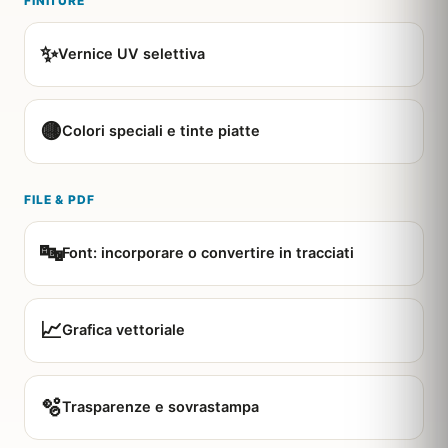
FINITURE
✨
Vernice UV selettiva
🟡
Colori speciali e tinte piatte
FILE & PDF
🔤
Font: incorporare o convertire in tracciati
📈
Grafica vettoriale
🫧
Trasparenze e sovrastampa