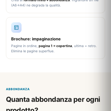
Crea al
formato finito + abbondanza
. Ingrandire un file
(A6→A4) ne degrada la qualità.
Brochure: impaginazione
Pagine in ordine,
pagina 1 = copertina
, ultima = retro.
Elimina le pagine superflue.
ABBONDANZA
Quanta abbondanza per ogni
prodotto?