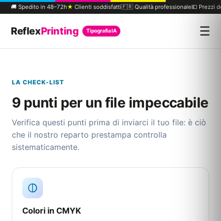
🚚 Spedito in 48–72h
★
Clienti soddisfatti
🇫🇷 Qualità professionale
💶 Prezzi 
☰
Reflex
Printing
Tipografia IA
LA CHECK-LIST
9 punti per un file impeccabile
Verifica questi punti prima di inviarci il tuo file: è ciò
che il nostro reparto prestampa controlla
sistematicamente.
Colori in CMYK