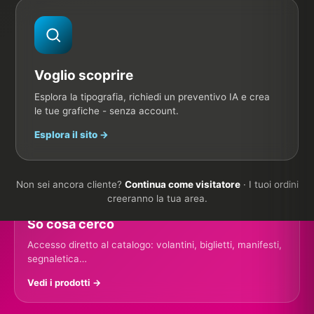
segnaletica…
✨
✨ Crea il mio preventivo con l'IA
Createmi un concept pubblicitario
Voglio scoprire
Descrivo la mia attività, l'IA immagina i supporti e genera
Vedi il catalogo
le grafiche.
Esplora la tipografia, richiedi un preventivo IA e crea
le tue grafiche - senza account.
Avvia l'IA →
✔
Controllo file gratuito
✔
Prezzi decrescenti
Esplora il sito →
✔
10 anni di esperienza
🛍️
Non sei ancora cliente?
Continua come visitatore
· I tuoi ordini
✨ ASSISTENTE IA
creeranno la tua area.
So cosa cerco
Accesso diretto al catalogo: volantini, biglietti, manifesti,
segnaletica…
Ristorante
Fiera
Immobiliare
Promozione
Vedi i prodotti →
✨ Componi la mia offerta →