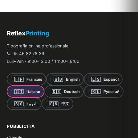
Reflex
Printing
Tipografia online professionale.
📞 05 46 82 78 39
Lun–Ven · 9:00-12:00 / 14:00-18:00
🇫🇷
🇬🇧
🇪🇸
Français
English
Español
🇮🇹
🇩🇪
🇷🇺
Italiano
Deutsch
Русский
🇸🇦
🇨🇳
中文
العربية
PUBBLICITÀ
Volantini