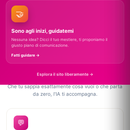
🤝
Sono agli inizi, guidatemi
Nessuna idea? Dicci il tuo mestiere, ti proponiamo il
giusto piano di comunicazione.
COME POSSIAMO AIUTARTI?
Fatti guidare →
Un punto di partenza per
ogni esigenza
Esplora il sito liberamente →
Che tu sappia esattamente cosa vuoi o che parta
da zero, l'IA ti accompagna.
💬