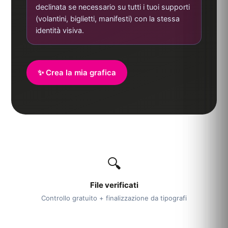
declinata se necessario su tutti i tuoi supporti
(volantini, biglietti, manifesti) con la stessa
identità visiva.
✨ Crea la mia grafica
MAISON
DUBOIS
OFFERTA DI BENVENUTO −15 %
Maison Dubois
Catering per eventi
📞 06 14 13 50 37
🍽️ Tavoli da 2 a 80 persone
★
★ Cucina gastronomica
PREMIUM
✓ Servizio su misura
🔍
File verificati
Controllo gratuito + finalizzazione da tipografi