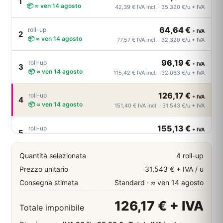
1
📦 ≈ ven 14 agosto
42,39 € IVA incl. · 35,320 €/u + IVA
64,64 €
roll-up
+ IVA
2
📦 ≈ ven 14 agosto
77,57 € IVA incl. · 32,320 €/u + IVA
96,19 €
roll-up
+ IVA
3
📦 ≈ ven 14 agosto
115,42 € IVA incl. · 32,063 €/u + IVA
126,17 €
roll-up
+ IVA
4
📦 ≈ ven 14 agosto
151,40 € IVA incl. · 31,543 €/u + IVA
155,13 €
roll-up
+ IVA
5
📦 ≈ ven 14 agosto
186,16 € IVA incl. · 31,026 €/u + IVA
Quantità selezionata
4 roll-up
184,51 €
roll-up
+ IVA
6
Prezzo unitario
31,543 € + IVA / u
📦 ≈ ven 14 agosto
221,41 € IVA incl. · 30,752 €/u + IVA
Consegna stimata
Standard · ≈ ven 14 agosto
213,89 €
roll-up
+ IVA
7
126,17 € + IVA
📦 ≈ ven 14 agosto
256,67 € IVA incl. · 30,556 €/u + IVA
Totale imponibile