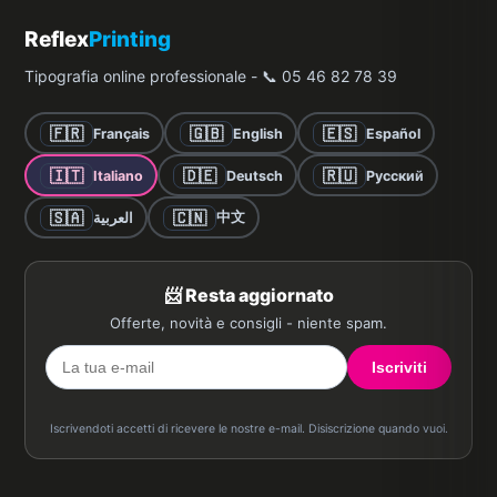
Reflex
Printing
Tipografia online professionale - 📞 05 46 82 78 39
🇫🇷
🇬🇧
🇪🇸
Français
English
Español
🇮🇹
🇩🇪
🇷🇺
Italiano
Deutsch
Русский
🇸🇦
🇨🇳
中文
العربية
📨 Resta aggiornato
Offerte, novità e consigli - niente spam.
Iscriviti
Iscrivendoti accetti di ricevere le nostre e-mail. Disiscrizione quando vuoi.