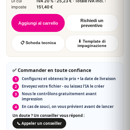
Di cui
IVA 20 % : 25,23 € · Totale IVA incl. :
243,26 €
roll-up
+ IVA
8
imposte
151,40 €
📦 ≈ ven 14 agosto
291,91 € IVA incl. · 30,407 €/u + IVA
Richiedi un
▼ Voir plus de quantités
Aggiungi al carrello
preventivo
⬇ Template di
📋 Scheda tecnica
impaginazione
✅ Commander en toute confiance
Configurez et obtenez le prix + la date de livraison
Envoyez votre fichier - ou laissez l’IA le créer
Nous le contrôlons gratuitement avant
impression
En cas de souci, on vous prévient avant de lancer
Un doute ? Un conseiller vous répond :
📞 Appeler un conseiller