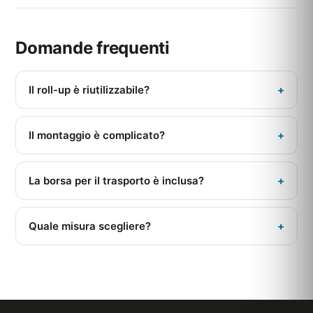
Domande frequenti
Il roll-up è riutilizzabile?
+
Sì, la struttura si conserva e il telo può essere sostituito.
Il montaggio è complicato?
+
No, si apre in meno di un minuto, senza attrezzi.
La borsa per il trasporto è inclusa?
+
Sì, una borsa è fornita di serie.
Quale misura scegliere?
+
85x200 cm è lo standard; esistono altre larghezze a
seconda dello spazio.