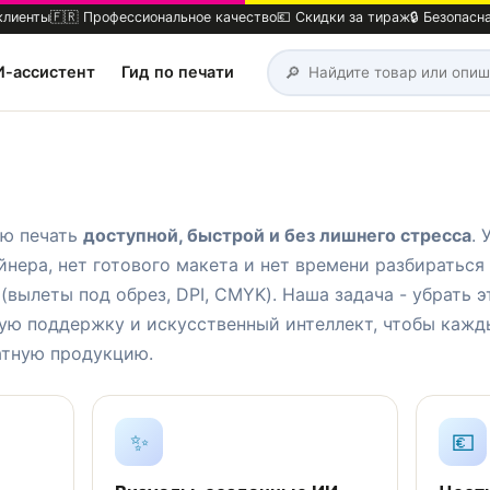
клиенты
🇫🇷 Профессиональное качество
💶 Скидки за тираж
🔒 Безопасн
🔎
И-ассистент
Гид по печати
ую печать
доступной, быстрой и без лишнего стресса
. 
йнера, нет готового макета и нет времени разбираться
(вылеты под обрез, DPI, CMYK). Наша задача - убрать э
вую поддержку и искусственный интеллект, чтобы каж
атную продукцию.
✨
💶