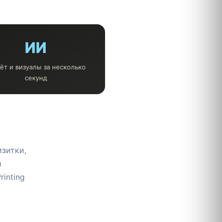
ИИ
ёт и визуалы за несколько
секунд
изитки,
я
rinting