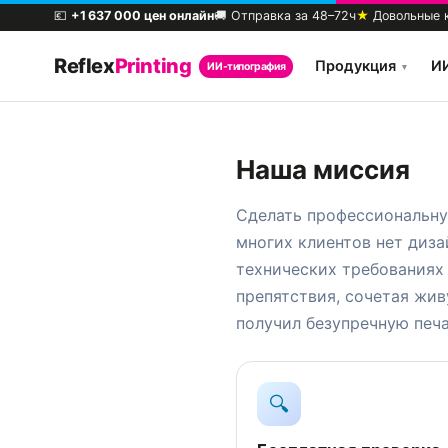
💶
+1 637 000 цен онлайн
🚚 Отправка за 48–72ч
★
Довольные 
Reflex
Printing
Продукция
И
ИИ-типография
▾
Наша миссия
Сделать профессиональн
многих клиентов нет диза
технических требованиях 
препятствия, сочетая жи
получил безупречную печ
🔍