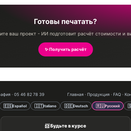
Готовы печатать?
те ваш проект - ИИ подготовит расчёт стоимости и в
✨ Получить расчёт
афия · 05 46 82 78 39
Главная
·
Продукция
·
FAQ
·
Ко
🇪🇸
🇮🇹
🇩🇪
🇷🇺

Español
Italiano
Deutsch
Русский
📨 Будьте в курсе