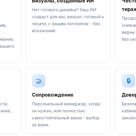
Визуалы, созданные ИИ
Чест
тира
Нет готового дизайна? Наш ИИ
создаст для вас визуал, готовый к
Прозр
печати, с вашим логотипом - без
ие,
снижа
искажений.
видны 
ование.
без сю
 вашего
🤝
🔒
Сопровождение
Дове
сти,
Персональный менеджер, когда
Безопа
ранее,
он нужен, или полностью
кабине
самостоятельный заказ - выбор
заказо
за вами.