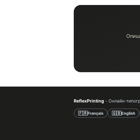
Опиши
ReflexPrinting
- Онлайн-типогр
🇫🇷
🇬🇧
Français
English