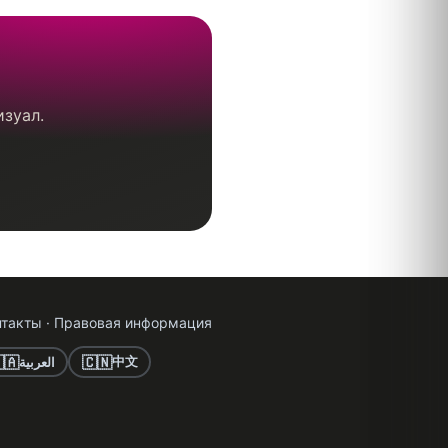
изуал.
нтакты
·
Правовая информация
🇦
🇨🇳
中文
العربية