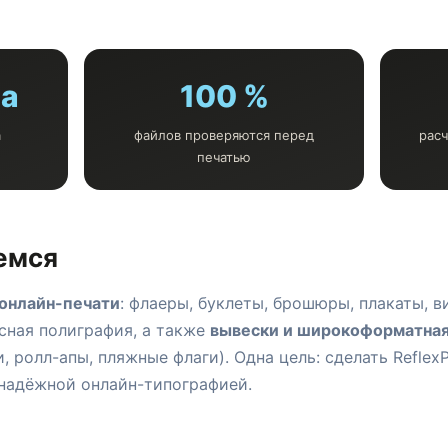
да
100 %
а
файлов проверяются перед
расч
печатью
емся
онлайн-печати
: флаеры, буклеты, брошюры, плакаты, в
сная полиграфия, а также
вывески и широкоформатна
, ролл-апы, пляжные флаги). Одна цель: сделать ReflexP
 надёжной онлайн-типографией.