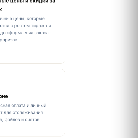
ные цены и скидки за
ж
ачные цены, которые
ются с ростом тиража и
до оформления заказа -
рпризов.
рие
сная оплата и личный
т для отслеживания
в, файлов и счетов.