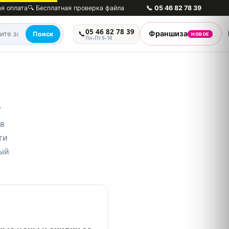
ая оплата
🔍 Бесплатная проверка файла
📞
05 46 82 78 39
05 46 82 78 39
📞
Франшиза
Поиск
НОВОЕ
Пн–Пт 9–18
У
 в
ти
дый