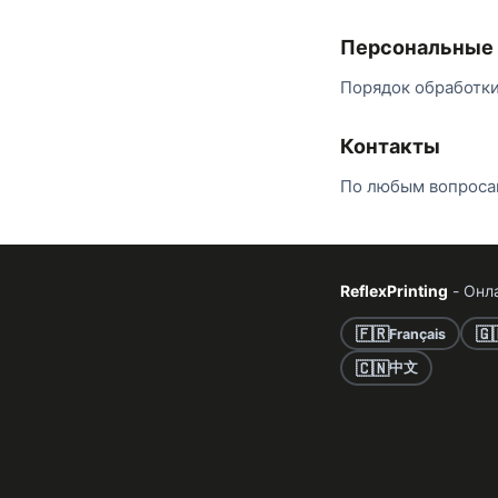
Персональные
Порядок обработки
Контакты
По любым вопроса
ReflexPrinting
- Онл
🇫🇷
🇬
Français
🇨🇳
中文