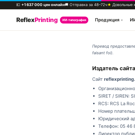
💶
+1 637 000 цен онлайн
🚚 Отправка за 48–72ч
★
Довольные 
Reflex
Printing
Продукция
И
ИИ-типография
▾
Перевод предоставле
faisant foi).
Издатель сайт
Сайт
reflexprinting.
Организационно-
SIRET / SIREN: 
RCS: RCS La Roc
Номер плательщ
Юридический адре
Телефон: 05 46 8
Директор публик