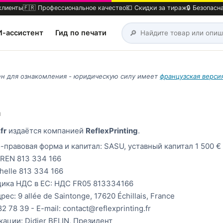
клиенты
🇫🇷 Профессиональное качество
💶 Скидки за тираж
🔒 Безопасн
🔎
И-ассистент
Гид по печати
н для ознакомления - юридическую силу имеет
французская верси
а
fr
издаётся компанией
ReflexPrinting
.
правовая форма и капитал: SASU, уставный капитал 1 500 €
SIREN 813 334 166
helle 813 334 166
ика НДС в ЕС: НДС FR05 813334166
с: 9 allée de Saintonge, 17620 Échillais, France
2 78 39 - E-mail: contact@reflexprinting.fr
ации: Didier BELIN, Президент