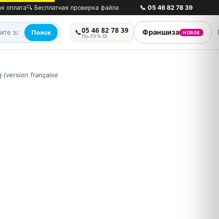
ая оплата
🔍 Бесплатная проверка файла
📞
05 46 82 78 39
05 46 82 78 39
📞
Франшиза
Поиск
НОВОЕ
Пн–Пт 9–18
я
(version française