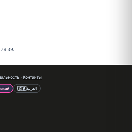
 78 39.
иальность
·
Контакты
🇸🇦
сский
العربية