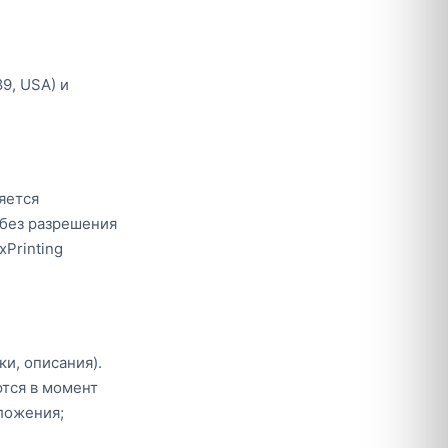
9, USA) и
яется
 без разрешения
Printing
ки, описания).
тся в момент
ложения;