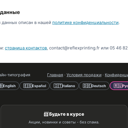
 данные
 данных описан в нашей
политике конфиденциальности
.
м:
страница контактов
, contact@reflexprinting.fr или 05 46 82
айн-типография
Главная
·
Условия продажи
·
Конфиденц
🇧
🇪🇸
🇮🇹
🇩🇪
🇷🇺
English
Español
Italiano
Deutsch
Ру
📨 Будьте в курсе
Акции, новинки и советы - без спама.