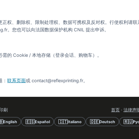
更正权、删除权、限制处理权、数据可携权及反对权。行使权利请联
printing.fr。您也可以向法国数据保护机构 CNIL 提出申诉。
的 Cookie / 本地存储（登录会话、购物车）。
题：
联系页面
或 contact@reflexprinting.fr。
线印刷
首页
·
法律声
🇧
🇪🇸
🇮🇹
🇩🇪
🇷🇺
English
Español
Italiano
Deutsch
Ру