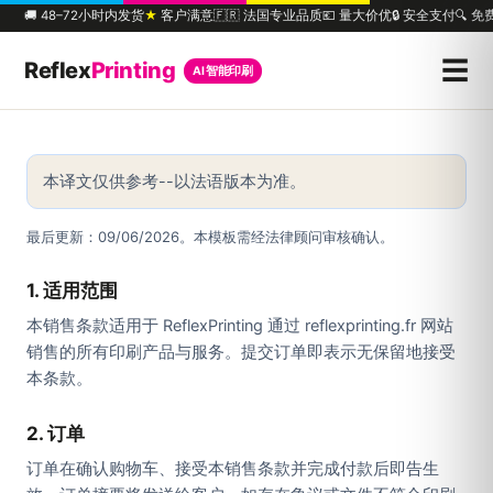
🚚 48–72小时内发货
★
客户满意
🇫🇷 法国专业品质
💶 量大价优
🔒 安全支付
🔍 
☰
Reflex
Printing
AI 智能印刷
本译文仅供参考--以法语版本为准。
最后更新：09/06/2026。本模板需经法律顾问审核确认。
1. 适用范围
本销售条款适用于 ReflexPrinting 通过 reflexprinting.fr 网站
销售的所有印刷产品与服务。提交订单即表示无保留地接受
本条款。
2. 订单
订单在确认购物车、接受本销售条款并完成付款后即告生