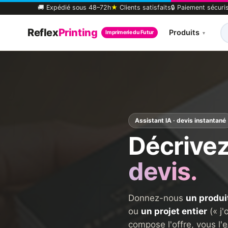
🚚 Expédié sous 48–72h
★
Clients satisfaits
🔒 Paiement sécuri
Reflex
Printing
Produits
Imprimerie du Futur
▾
Assistant IA · devis instantané
Décrivez
devis.
Donnez-nous
un produi
ou
un projet entier
(« j'
compose l'offre, vous l'e