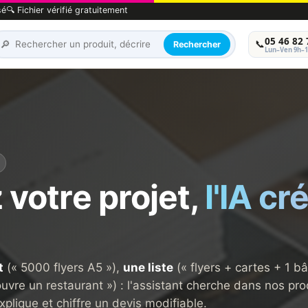
sé
🔍 Fichier vérifié gratuitement
05 46 82 
🔎
📞
Rechercher
Lun–Ven 9h–
 votre projet,
l'IA cr
t
(« 5000 flyers A5 »),
une liste
(« flyers + cartes + 1 b
ouvre un restaurant ») : l'assistant cherche dans nos pro
xplique et chiffre un devis modifiable.