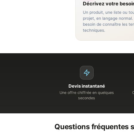
Décrivez votre besoi
Un produit, une liste ou to
projet, en langage normal.
besoin de connaître les t
techniques.
Devis instantané
Une offre chiffrée en quelques
secondes
Questions fréquentes s