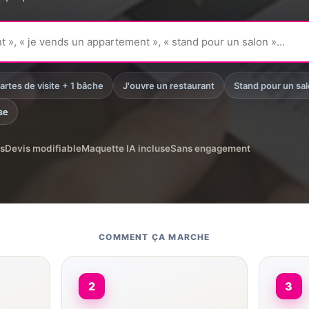
artes de visite + 1 bâche
J'ouvre un restaurant
Stand pour un sa
se
s
Devis modifiable
Maquette IA incluse
Sans engagement
COMMENT ÇA MARCHE
2
3