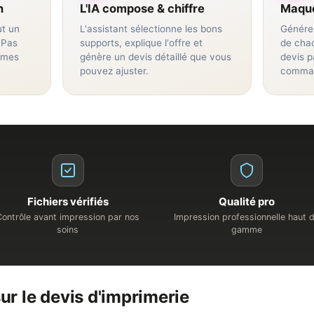
n
L'IA compose & chiffre
Maqu
ut un
L'assistant sélectionne les bons
Générez
 Pas
supports, explique l'offre et
de chaq
ermes
génère un devis détaillé que vous
devis p
pouvez ajuster.
comma
Fichiers vérifiés
Qualité pro
Contrôle avant impression par nos
Impression professionnelle haut 
soins
gamme
ur le devis d'imprimerie