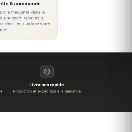
ette & commande
 une maquette visuelle
ue support, recevez le
ar email, puis validez votre
nde.
Livraison rapide
de
Production et expédition à la demande