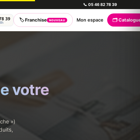
📞
05 46 82 78 39
78 39
🏷️ Franchise
Mon espace
🗂️ Catalogu
NOUVEAU
18h
ée votre
âche »)
duits,