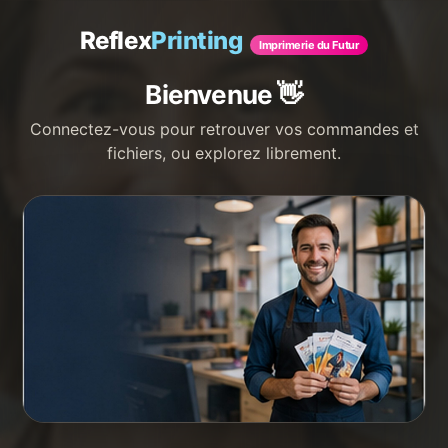
🚚 Expédié sous 48–72h
★
Clients satisfaits
🔒 Paiement sécurisé
📞
Reflex
Printing
Imprimerie du Futur
☰
Reflex
Printing
Imprimerie du Futur
Bienvenue 👋
Connectez-vous pour retrouver vos commandes et
fichiers, ou explorez librement.
✨ ReflexPrinting · L'imprimerie en ligne du futur
Imprimez vos supports pro
avec un vrai
accompagnement humain.
Flyers, cartes de visite, affiches, panneaux,
bâches, stickers…
Prix immédiat, fichier vérifié
gratuitement avant impression, livraison
suivie.
Et si vous n'avez pas de fichier, notre IA
crée votre visuel - notre équipe contrôle tout
Votre imprimeur en ligne, des humains derrière