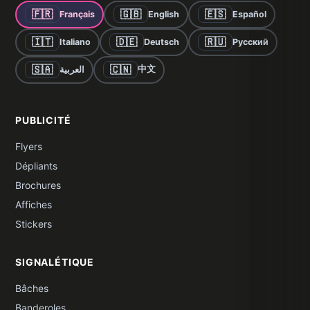
🇫🇷
🇬🇧
🇪🇸
Français
English
Español
🇮🇹
🇩🇪
🇷🇺
Italiano
Deutsch
Русский
🇸🇦
🇨🇳
中文
العربية
PUBLICITÉ
Flyers
Dépliants
Brochures
Affiches
Stickers
SIGNALÉTIQUE
Bâches
Banderoles