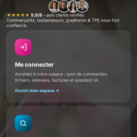
chaque commande
avant fabrication.
Fichiers vérifiés gratuitement, conseils d'experts,
livraison rapide. Des professionnels de tous secteurs
★★★★★
5,0/5
- avis clients vérifiés
Commerçants, restaurateurs, graphistes & TPE nous font
nous font confiance.
Voir les prix & commander
confiance.
Demander un devis
🚚 Commandé avant 12h → expédié sous 48–72h
🇫🇷 Imprimé en France
📞 05 46 82 78 39 · Lun–Ven 9h–18h
Me connecter
Accédez à votre espace : suivi de commandes,
✨ ASSISTANT IA
fichiers, adresses, factures et assistant IA.
Ouvrir mon espace →
Restaurant
Salon
Immobilier
Promo
✨ Composer mon offre →