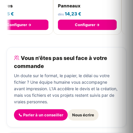
Bâches
Stickers
18,48 €
19,82 €
dès
dès
 →
Configurer →
Configur
Vous n'êtes pas seul face à votre
commande
Un doute sur le format, le papier, le délai ou votre
fichier ? Une équipe humaine vous accompagne
avant impression. L'IA accélère le devis et la création,
mais vos fichiers et vos projets restent suivis par de
vraies personnes.
📞 Parler à un conseiller
Nous écrire