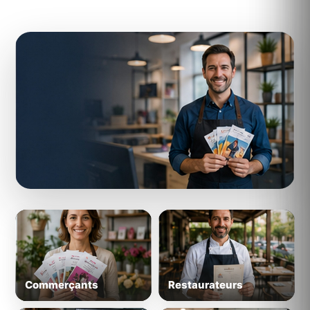
ILS IMPRIMENT AVEC REFLEXPRINTING
Une solution concrète pour des
professionnels réels
Derrière la technologie et l'IA, des pros qui font
tourner leur communication au quotidien.
Commerçants
Restaurateurs