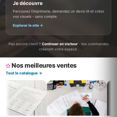
Je découvre
Parcourez l'imprimerie, demandez un devis IA et créez
vos visuels - sans compte.
10 ans
🇫🇷 France
Explorer le site →
expédition après validation
imprimé & livraison suivie
Gratuit
Humain
Pas encore client ?
Continuer en visiteur
· Vos commandes
contrôle de votre fichier + BAT
conseiller au 05 46 82 78 39
créeront votre espace.
Nos meilleures ventes
Tout le catalogue →