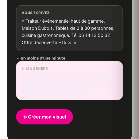
VOUS ÉCRIVEZ
« Traiteur événementiel haut de gamme,
Maison Dubois. Tables de 2 à 80 personnes,
cuisine gastronomique. Tél 06 14 13 50 37.
Offre découverte −15 %. »
↓ en moins d'une minute
✨ L'IA GÉNÈRE
Un visuel premium prêt à imprimer, décliné si
besoin sur tous vos supports (flyers, cartes,
affiches) dans la même charte.
✨ Créer mon visuel
MAISON
DUBOIS
OFFRE DÉCOUVERTE −15 %
Traiteur événementiel
📞 06 14 13 50 37
🍽️ Tables de 2 à 80 personnes