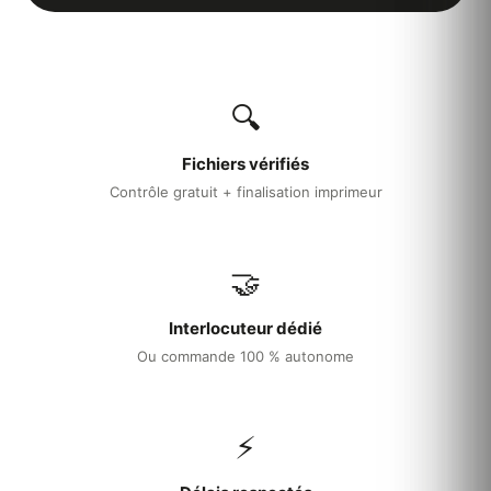
Maison Dubois
★
★ Cuisine gastronomique
PREMIUM
✓ Service sur mesure
🔍
Fichiers vérifiés
Contrôle gratuit + finalisation imprimeur
🤝
Interlocuteur dédié
Ou commande 100 % autonome
⚡