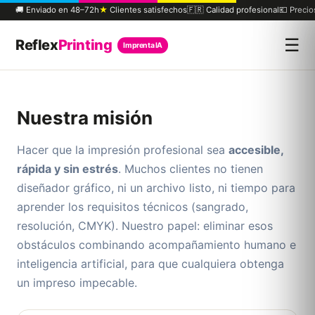
🚚 Enviado en 48–72h
★
Clientes satisfechos
🇫🇷 Calidad profesional
💶 Preci
☰
Reflex
Printing
Imprenta IA
Nuestra misión
Hacer que la impresión profesional sea
accesible,
rápida y sin estrés
. Muchos clientes no tienen
diseñador gráfico, ni un archivo listo, ni tiempo para
aprender los requisitos técnicos (sangrado,
resolución, CMYK). Nuestro papel: eliminar esos
obstáculos combinando acompañamiento humano e
inteligencia artificial, para que cualquiera obtenga
un impreso impecable.