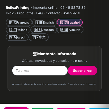
ReflexPrinting
- Imprenta online · 05 46 82 78 39
Inicio
·
Productos
·
FAQ
·
Contacto
·
Aviso legal
🇫🇷
🇬🇧
🇪🇸
Français
English
Español
🇮🇹
🇩🇪
🇷🇺
Italiano
Deutsch
Русский
🇸🇦
🇨🇳
中文
العربية
📨 Mantente informado
Ofertas, novedades y consejos - sin spam.
Suscribirse
Al suscribirte aceptas recibir nuestros e-mails. Cancela cuando quieras.