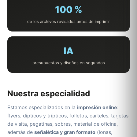
100 %
de los archivos revisados antes de imprimir
IA
presupuestos y diseños en segundos
Nuestra especialidad
Estamos especializados en la
impresión online
:
flyers, dípticos y trípticos, folletos, carteles, tarjetas
de visita, pegatinas, sobres, material de oficina,
además de
señalética y gran formato
(lonas,