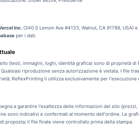
ubblicazione: Didier BELIN, Presidente
Vercel Inc.
(340 S Lemon Ave #4133, Walnut, CA 91789, USA) e 
pabase
per i dati.
ttuale
 sito (testi, immagini, loghi, identità grafica) sono di proprietà di
 Qualsiasi riproduzione senza autorizzazione è vietata. I file tras
rietà; ReflexPrinting li utilizza esclusivamente per l'esecuzione d
pegna a garantire l'esattezza delle informazioni del sito (prezzi, 
line sono indicativi e confermati al momento dell'ordine. Le graf
 di proposta; il file finale viene controllato prima della stampa.