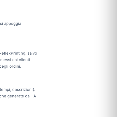
si appoggia
 ReflexPrinting, salvo
messi dai clienti
egli ordini.
tempi, descrizioni).
iche generate dall'IA