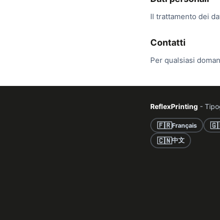
Il trattamento dei da
Contatti
Per qualsiasi doma
ReflexPrinting
- Tipo
🇫🇷
🇬
Français
🇨🇳
中文