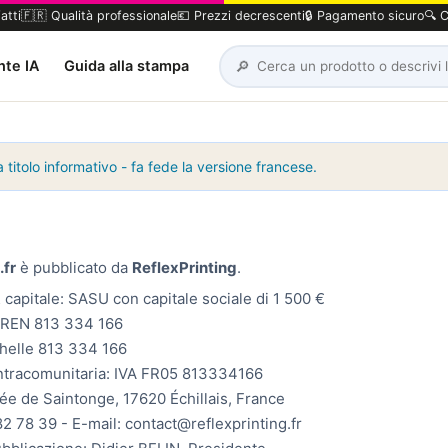
atti
🇫🇷 Qualità professionale
💶 Prezzi decrescenti
🔒 Pagamento sicuro
🔍 C
🔎
nte IA
Guida alla stampa
 titolo informativo - fa fede la versione francese.
.fr
è pubblicato da
ReflexPrinting
.
 capitale: SASU con capitale sociale di 1 500 €
SIREN 813 334 166
helle 813 334 166
 intracomunitaria: IVA FR05 813334166
lée de Saintonge, 17620 Échillais, France
2 78 39 - E-mail: contact@reflexprinting.fr