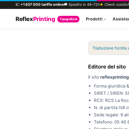
💶
+1 637 000 tariffe online
🚚 Spedito in 48–72h
★
Clienti soddisf
Reflex
Printing
Prodotti
Assiste
Tipografia IA
▾
Traduzione fornita a
Editore del sito
Il sito
reflexprinting
Forma giuridica &
SIRET / SIREN: 
RCS: RCS La Roc
N. di partita IVA
Sede legale: 9 al
Telefono: 05 46 8