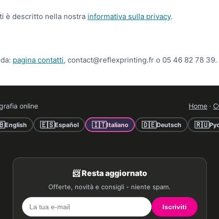
ti è descritto nella nostra
informativa sulla privacy
.
nda:
pagina contatti
, contact@reflexprinting.fr o 05 46 82 78 39.
grafia online
Home
·
C
🇧
🇪🇸
🇮🇹
🇩🇪
🇷🇺
English
Español
Italiano
Deutsch
Ру
📨 Resta aggiornato
Offerte, novità e consigli - niente spam.
Iscriviti