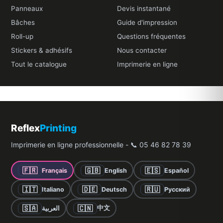
Panneaux
Devis instantané
Bâches
Guide d'impression
Roll-up
Questions fréquentes
Stickers & adhésifs
Nous contacter
Tout le catalogue
Imprimerie en ligne
Reflex
Printing
Imprimerie en ligne professionnelle - 📞 05 46 82 78 39
🇫🇷
🇬🇧
🇪🇸
Français
English
Español
🇮🇹
🇩🇪
🇷🇺
Italiano
Deutsch
Русский
🇸🇦
🇨🇳
中文
العربية