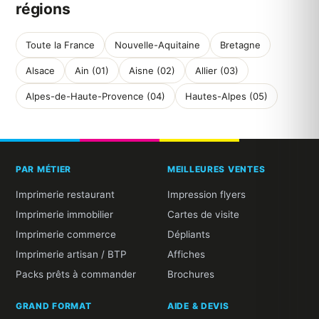
régions
Toute la France
Nouvelle-Aquitaine
Bretagne
Alsace
Ain (01)
Aisne (02)
Allier (03)
Alpes-de-Haute-Provence (04)
Hautes-Alpes (05)
PAR MÉTIER
MEILLEURES VENTES
Imprimerie restaurant
Impression flyers
Imprimerie immobilier
Cartes de visite
Imprimerie commerce
Dépliants
Imprimerie artisan / BTP
Affiches
Packs prêts à commander
Brochures
GRAND FORMAT
AIDE & DEVIS