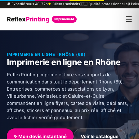
🚚 Expédié sous 48–72h
★
Clients satisfaits
🇫🇷 Qualité professionnelle
🔒 Pai
☰
Reflex
Printing
Imprimerie IA
IMPRIMERIE EN LIGNE · RHÔNE (69)
Imprimerie en ligne en Rhône
ReflexPrinting imprime et livre vos supports de
communication dans tout le département Rhône (69).
Entreprises, commerces et associations de Lyon,
Villeurbanne, Vénissieux et Caluire-et-Cuire
commandent en ligne flyers, cartes de visite, dépliants,
affiches, stickers et panneaux, au prix réel affiché et
avec le fichier vérifié gratuitement.
✨ Mon devis instantané
Voir le catalogue