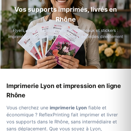
Vos supports imprimés, livrés en
Rhône
Flyers, cartes de visite, affiches, panneaux et stickers :
imprimés en qualité professionnelle et expédiés directement
chez vous.
Imprimerie Lyon et impression en ligne
Rhône
Vous cherchez une
imprimerie Lyon
fiable et
économique ? ReflexPrinting fait imprimer et livrer
vos supports dans le Rhône, sans intermédiaire et
sans déplacement. Que vous soyez à Lyon,