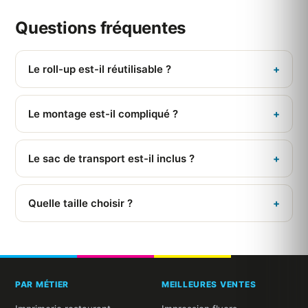
Questions fréquentes
Le roll-up est-il réutilisable ?
+
Oui, la structure se conserve et la toile peut être
remplacée.
Le montage est-il compliqué ?
+
Non, il se déploie en moins d'une minute, sans outil.
Le sac de transport est-il inclus ?
+
Oui, un sac est fourni de série.
Quelle taille choisir ?
+
85x200 cm est le standard ; d'autres largeurs existent
selon l'espace.
PAR MÉTIER
MEILLEURES VENTES