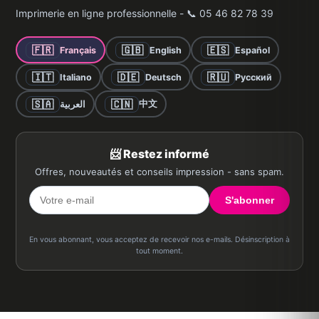
Imprimerie en ligne professionnelle - 📞 05 46 82 78 39
🇫🇷
🇬🇧
🇪🇸
Français
English
Español
🇮🇹
🇩🇪
🇷🇺
Italiano
Deutsch
Русский
🇸🇦
🇨🇳
中文
العربية
📨 Restez informé
Offres, nouveautés et conseils impression - sans spam.
S'abonner
En vous abonnant, vous acceptez de recevoir nos e-mails. Désinscription à
tout moment.