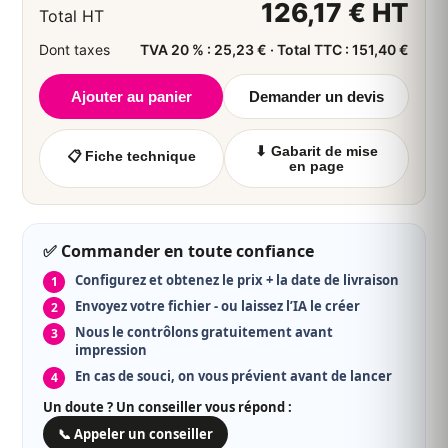
126,17 € HT
📦 ≈ lun. 17 août
256,67 € TTC · 30,556 €/u HT
Total HT
Dont taxes
TVA 20 % : 25,23 € · Total TTC : 151,40 €
243,26 €
roll-up
HT
8
📦 ≈ lun. 17 août
291,91 € TTC · 30,407 €/u HT
Ajouter au panier
Demander un devis
▼ Voir plus de quantités
⬇ Gabarit de mise
📋 Fiche technique
en page
✅ Commander en toute confiance
Configurez et obtenez le prix + la date de livraison
Envoyez votre fichier - ou laissez l’IA le créer
Nous le contrôlons gratuitement avant
impression
En cas de souci, on vous prévient avant de lancer
Un doute ? Un conseiller vous répond :
📞 Appeler un conseiller