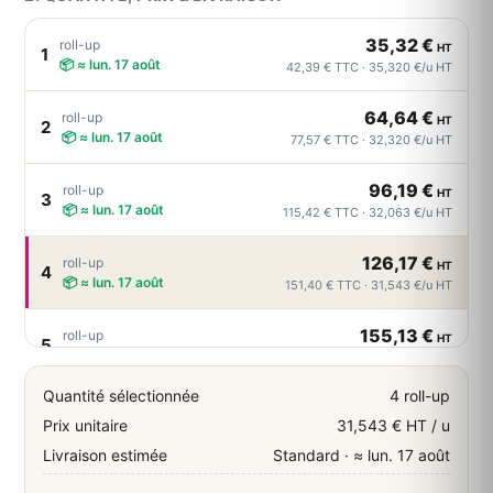
35,32 €
roll-up
HT
1
📦 ≈ lun. 17 août
42,39 € TTC · 35,320 €/u HT
64,64 €
roll-up
HT
2
📦 ≈ lun. 17 août
77,57 € TTC · 32,320 €/u HT
96,19 €
roll-up
HT
3
📦 ≈ lun. 17 août
115,42 € TTC · 32,063 €/u HT
126,17 €
roll-up
HT
4
📦 ≈ lun. 17 août
151,40 € TTC · 31,543 €/u HT
155,13 €
roll-up
HT
5
📦 ≈ lun. 17 août
186,16 € TTC · 31,026 €/u HT
Quantité sélectionnée
4 roll-up
184,51 €
roll-up
HT
6
Prix unitaire
31,543 € HT / u
📦 ≈ lun. 17 août
221,41 € TTC · 30,752 €/u HT
Livraison estimée
Standard · ≈ lun. 17 août
213,89 €
roll-up
HT
7