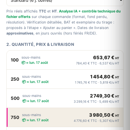
Prix réels affichés
TTC
et
HT
.
Analyse IA + contrôle technique du
fichier offerts
sur chaque commande (format, fond perdu,
résolution). Vérification détaillée, BAT et exemplaire du tirage :
proposés à l'étape « Ajouter au panier ». Dates de livraison
approximatives
, en jours ouvrés (hors fériés FR/DE).
2. QUANTITÉ, PRIX & LIVRAISON
653,67 €
sous-mains
HT
100
📦 ≈ lun. 17 août
784,40 € TTC · 6,537 €/u HT
1 454,80 €
sous-mains
HT
250
📦 ≈ lun. 17 août
1 745,76 € TTC · 5,819 €/u HT
2 749,30 €
sous-mains
HT
500
📦 ≈ lun. 17 août
3 299,16 € TTC · 5,499 €/u HT
3 980,50 €
sous-mains
HT
750
📦 ≈ lun. 17 août
4 776,60 € TTC · 5,307 €/u HT