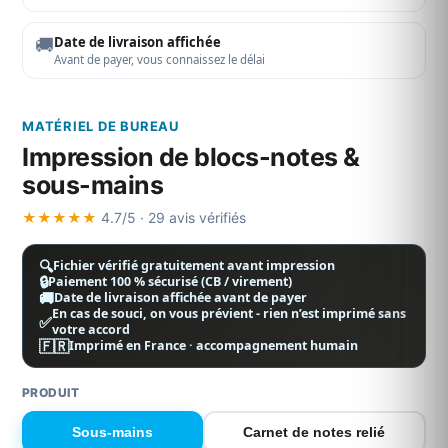
🚚
Date de livraison affichée
Avant de payer, vous connaissez le délai
MATÉRIEL DE BUREAU
Impression de blocs-notes &
sous-mains
★★★★★
4.7/5 · 29 avis vérifiés
🔍
Fichier vérifié gratuitement avant impression
🔒
Paiement 100 % sécurisé (CB / virement)
🚚
Date de livraison affichée avant de payer
En cas de souci, on vous prévient - rien n’est imprimé sans
✅
votre accord
🇫🇷
Imprimé en France · accompagnement humain
PRODUIT
Sous-mains
Carnet de notes relié