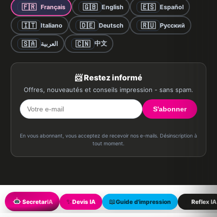
🇫🇷
🇬🇧
🇪🇸
Français
English
Español
🇮🇹
🇩🇪
🇷🇺
Italiano
Deutsch
Русский
🇸🇦
🇨🇳
中文
العربية
📨 Restez informé
Offres, nouveautés et conseils impression - sans spam.
S'abonner
En vous abonnant, vous acceptez de recevoir nos e-mails. Désinscription à
tout moment.
✨
📖
🤖
Secretar
IA
Devis IA
Guide d'impression
Reflex IA