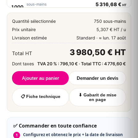
5 316,68 €
sous-mains
HT
1 000
📦 ≈ lun. 17 août
6 380,01 € TTC · 5,317 €/u HT
Quantité sélectionnée
750 sous-mains
7 988,27 €
sous-mains
HT
1 500
Prix unitaire
5,307 € HT / u
📦 ≈ lun. 17 août
9 585,93 € TTC · 5,326 €/u HT
Livraison estimée
Standard · ≈ lun. 17 août
10 654,03 €
sous-mains
HT
2 000
3 980,50 € HT
📦 ≈ lun. 17 août
12 784,84 € TTC · 5,327 €/u HT
Total HT
Dont taxes
TVA 20 % : 796,10 € · Total TTC : 4 776,60 €
12 702,19 €
sous-mains
HT
2 500
📦 ≈ lun. 17 août
15 242,63 € TTC · 5,081 €/u HT
Ajouter au panier
Demander un devis
▼ Voir plus de quantités
⬇ Gabarit de mise
📋 Fiche technique
en page
✅ Commander en toute confiance
Configurez et obtenez le prix + la date de livraison